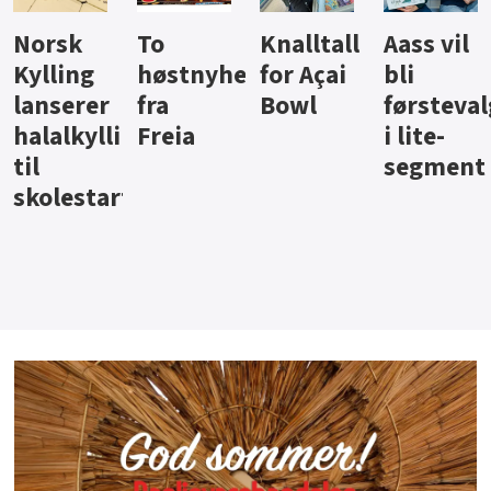
Knalltall
Aass vil
Brus og
Hard
ter
for Açai
bli
jus fra
iste fra
Bowl
førstevalg
Berentsen
Hansa
i lite-
segment