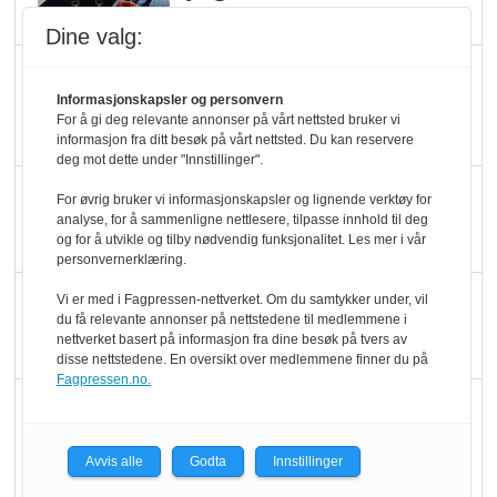
melkemangel
Dine valg:
Marit Kolby vant
Økologisk Norge sin
Informasjonskapsler og personvern
For å gi deg relevante annonser på vårt nettsted bruker vi
hederspris
informasjon fra ditt besøk på vårt nettsted. Du kan reservere
deg mot dette under "Innstillinger".
Blir enklere å velge
For øvrig bruker vi informasjonskapsler og lignende verktøy for
analyse, for å sammenligne nettlesere, tilpasse innhold til deg
økologisk i butikkhylla
og for å utvikle og tilby nødvendig funksjonalitet. Les mer i vår
personvernerklæring.
Kolonihagen sliter
Vi er med i Fagpressen-nettverket. Om du samtykker under, vil
du få relevante annonser på nettstedene til medlemmene i
med å få tak i nok melk
nettverket basert på informasjon fra dine besøk på tvers av
disse nettstedene. En oversikt over medlemmene finner du på
Fagpressen.no.
Rapport: Økokundene
er klare! Er markedet
Avvis alle
Godta
Innstillinger
det?