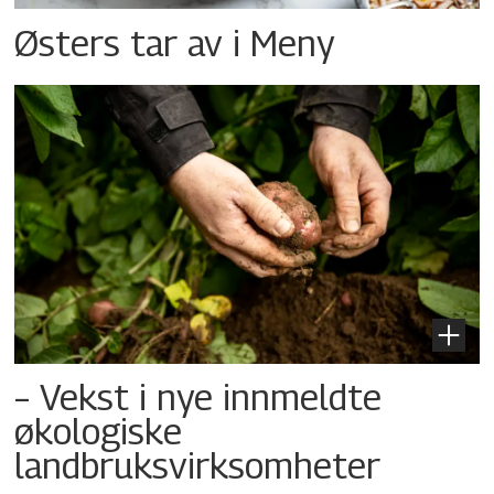
Østers tar av i Meny
– Vekst i nye innmeldte
økologiske
landbruksvirksomheter