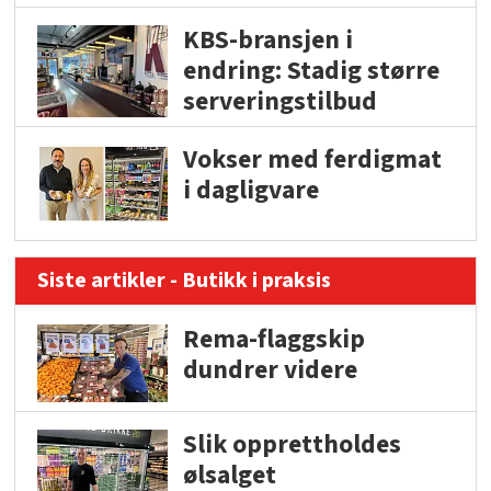
KBS-bransjen i
endring: Stadig større
serveringstilbud
Vokser med ferdigmat
i dagligvare
Siste artikler - Butikk i praksis
Rema-flaggskip
dundrer videre
Slik opprettholdes
ølsalget