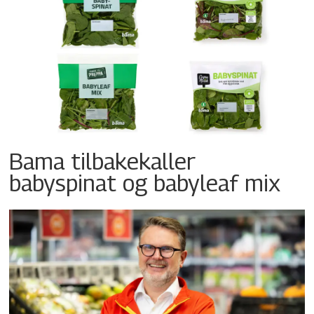
Bama tilbakekaller
babyspinat og babyleaf mix