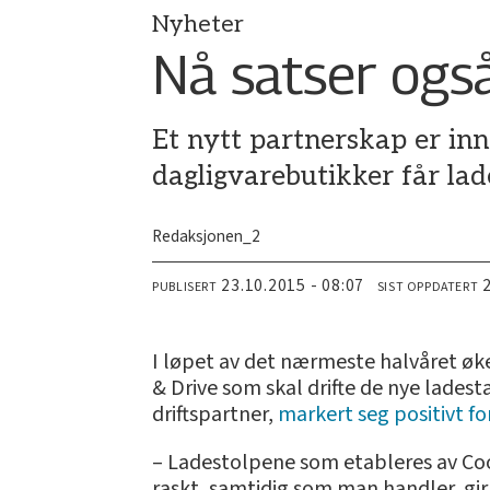
Nyheter
Nå satser også
Et nytt partnerskap er in
dagligvarebutikker får lad
Redaksjonen_2
23.10.2015 - 08:07
PUBLISERT
SIST OPPDATERT
I løpet av det nærmeste halvåret øke
& Drive som skal drifte de nye ladest
driftspartner,
markert seg positivt for
– Ladestolpene som etableres av Coop
raskt, samtidig som man handler, gir