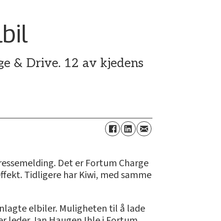
bil
e & Drive. 12 av kjedens
 pressemelding. Det er Fortum Charge
eeffekt. Tidligere har Kiwi, med samme
agte elbiler. Muligheten til å lade
ier leder Jan Haugen Ihle i Fortum