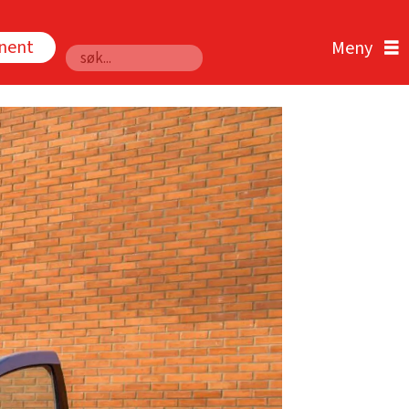
nnent
Søk