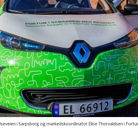
Iseveien i Sarpsborg og markedskoordinator Elise Thorvaldsen i Fortum