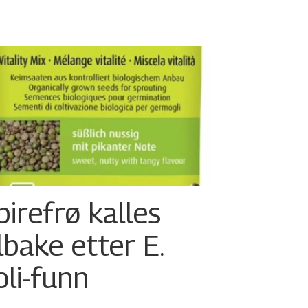
pirefrø kalles
ilbake etter E.
oli-funn