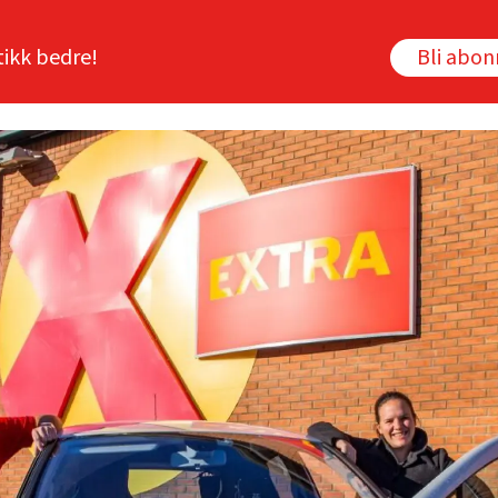
tikk bedre!
Bli abo