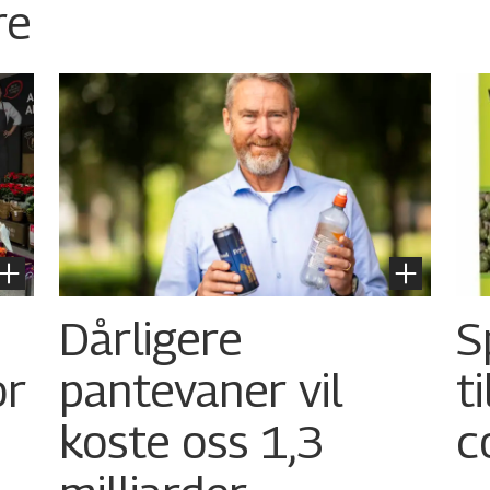
re
Dårligere
S
or
pantevaner vil
t
koste oss 1,3
c