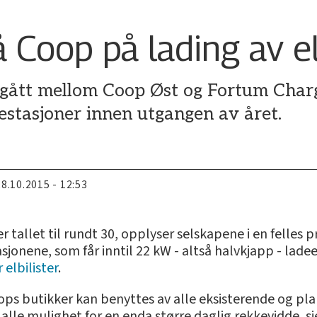
 Coop på lading av el
ngått mellom Coop Øst og Fortum Charg
estasjoner innen utgangen av året.
28.10.2015 - 12:53
r tallet til rundt 30, opplyser selskapene i en felles
asjonene, som får inntil 22 kW - altså halvkjapp - lad
 elbilister
.
s butikker kan benyttes av alle eksisterende og planl
 alle mulighet for en enda større daglig rekkevidde, s