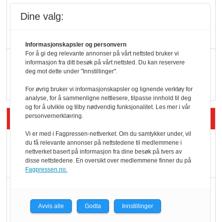
KBS-bransjen i
Dine valg:
endring: Stadig større
serveringstilbud
Informasjonskapsler og personvern
For å gi deg relevante annonser på vårt nettsted bruker vi
Vokser med ferdigmat
informasjon fra ditt besøk på vårt nettsted. Du kan reservere
deg mot dette under "Innstillinger".
i dagligvare
For øvrig bruker vi informasjonskapsler og lignende verktøy for
analyse, for å sammenligne nettlesere, tilpasse innhold til deg
og for å utvikle og tilby nødvendig funksjonalitet. Les mer i vår
Siste artikler - Butikk i praksis
personvernerklæring.
Vi er med i Fagpressen-nettverket. Om du samtykker under, vil
Rema-flaggskip
du få relevante annonser på nettstedene til medlemmene i
nettverket basert på informasjon fra dine besøk på tvers av
dundrer videre
disse nettstedene. En oversikt over medlemmene finner du på
Fagpressen.no.
Slik opprettholdes
ølsalget
Avvis alle
Godta
Innstillinger