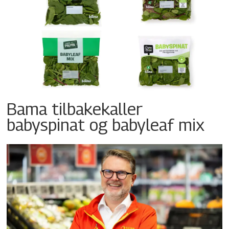
Bama tilbakekaller
babyspinat og babyleaf mix