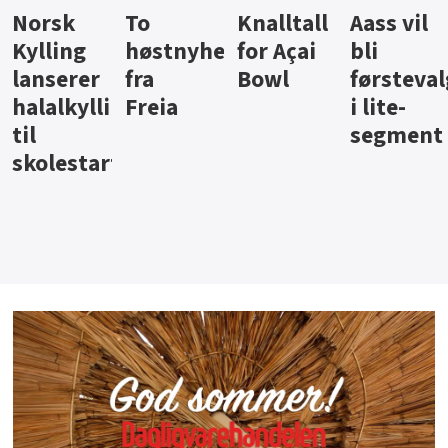
Knalltall
Aass vil
Brus og
Hard
ter
for Açai
bli
jus fra
iste fra
Bowl
førstevalg
Berentsen
Hansa
i lite-
segment