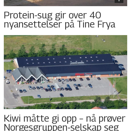
Protein-sug gir over 40
nyansettelser på Tine Frya
Kiwi måtte gi opp – nå prøver
Norgesgruppen-selskap seg