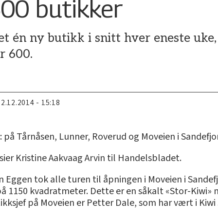
00 butikker
et én ny butikk i snitt hver eneste uk
r 600.
12.12.2014 - 15:18
er: på Tårnåsen, Lunner, Roverud og Moveien i Sandefjo
er Kristine Aakvaag Arvin til Handelsbladet.
n Eggen tok alle turen til åpningen i Moveien i Sandef
 på 1150 kvadratmeter. Dette er en såkalt «Stor-Kiwi» 
tikksjef på Moveien er Petter Dale, som har vært i Kiwi