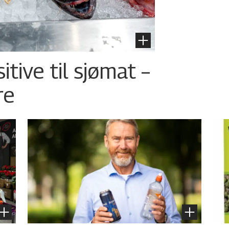
tive til sjømat –
re