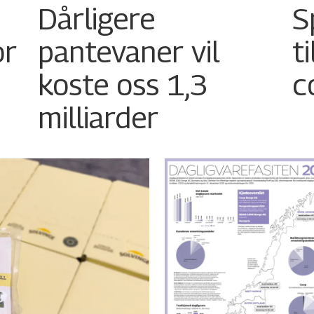
Dårligere
S
or
pantevaner vil
t
koste oss 1,3
c
milliarder