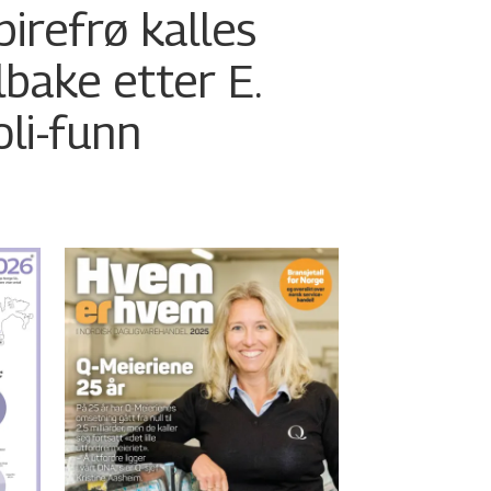
pirefrø kalles
ilbake etter E.
oli-funn