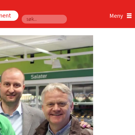
nnent
Søk