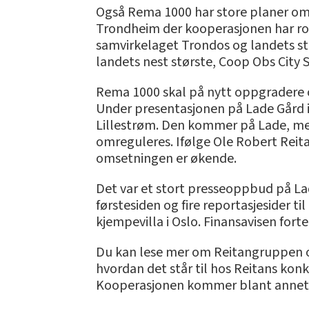
Også Rema 1000 har store planer om 
Trondheim der kooperasjonen har rol
samvirkelaget Trondos og landets st
landets nest største, Coop Obs City 
Rema 1000 skal på nytt oppgradere o
Under presentasjonen på Lade Gård i 
Lillestrøm. Den kommer på Lade, m
omreguleres. Ifølge Ole Robert Reita
omsetningen er økende.
Det var et stort presseoppbud på La
førstesiden og fire reportasjesider 
kjempevilla i Oslo. Finansavisen fortel
Du kan lese mer om Reitangruppen og
hvordan det står til hos Reitans ko
Kooperasjonen kommer blant annet m