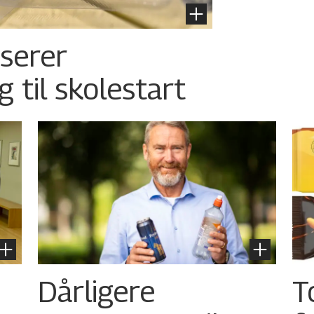
nserer
g til skolestart
Dårligere
T