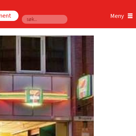
nnent
Søk