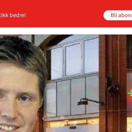
tikk bedre!
Bli abo