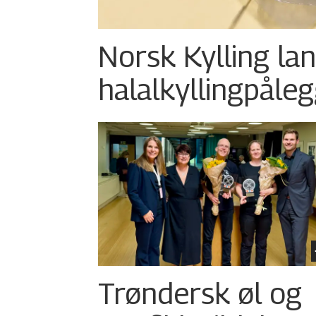
Norsk Kylling la
halalkylling­påleg
Trøndersk øl og