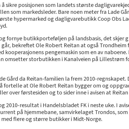
å sikre posisjonen som landets største dagligvarekj
len som markedsleder. Bare noen meter fra Lade Gård
ørste hypermarked og dagligvarebutikk Coop Obs Lade
Syd.
g fornye butikkporteføljen på landsbasis, det skjer 
går, bekreftet Ole Robert Reitan at også Trondheim får
ed kooperasjonens pengemaskin som en av naboene. 
n omsetter storbutikken i Kanalveien på Lillestrøm fo
de Gård da Reitan-familien la frem 2010-regnskapet. 
til å fortelle at Ole Robert Reitan bygger om og oppg
ler over førstesiden og to sider inne i avisen at Reitan
 2010-resultat i Handelsbladet FK i neste uke. I av
nkurrent på hjemmebane, samvirkelaget Trondos, som s
ed flere og større butikker i Midt-Norge.