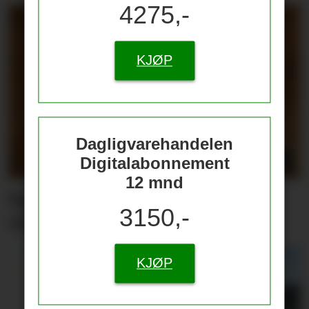
4275,-
KJØP
Dagligvarehandelen
Digitalabonnement
12 mnd
Nyhetsbrevet tar
3150,-
sommerferie
KJØP