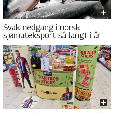
Svak nedgang i norsk
sjømateksport så langt i år