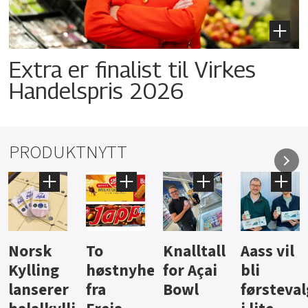
Extra er finalist til Virkes
Handelspris 2026
PRODUKTNYTT
Knalltall
Aass vil
Brus og
Hard
ter
for Açai
bli
jus fra
iste fra
Bowl
førstevalg
Berentsen
Hansa