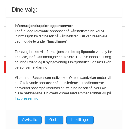
KI lager mat i butikken
Dine valg:
Informasjonskapsler og personvern
For å gi deg relevante annonser på vårt nettsted bruker vi
Q passerte 1 milliard i
informasjon fra ditt besøk på vårt nettsted. Du kan reservere
Rema i 2025
deg mot dette under "Innstillinger".
For øvrig bruker vi informasjonskapsler og lignende verktøy for
analyse, for å sammenligne nettlesere, tilpasse innhold til deg
og for å utvikle og tilby nødvendig funksjonalitet. Les mer i vår
Siste artikler - Økologisk
personvernerklæring.
Vi er med i Fagpressen-nettverket. Om du samtykker under, vil
Kolonihagens norske
du få relevante annonser på nettstedene til medlemmene i
yoghurt: Trues av
nettverket basert på informasjon fra dine besøk på tvers av
disse nettstedene. En oversikt over medlemmene finner du på
melkemangel
Fagpressen.no.
Marit Kolby vant
Økologisk Norge sin
Avvis alle
Godta
Innstillinger