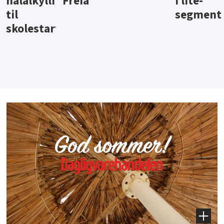
i lite-
segment