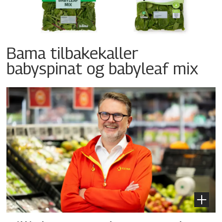
Bama tilbakekaller
babyspinat og babyleaf mix