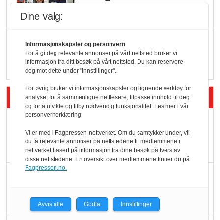
Dine valg:
Q passerte 1 milliard i
Informasjonskapsler og personvern
Rema i 2025
For å gi deg relevante annonser på vårt nettsted bruker vi
informasjon fra ditt besøk på vårt nettsted. Du kan reservere
deg mot dette under "Innstillinger".
For øvrig bruker vi informasjonskapsler og lignende verktøy for
Siste artikler - Økologisk
analyse, for å sammenligne nettlesere, tilpasse innhold til deg
og for å utvikle og tilby nødvendig funksjonalitet. Les mer i vår
personvernerklæring.
Kolonihagens norske
Vi er med i Fagpressen-nettverket. Om du samtykker under, vil
yoghurt: Trues av
du få relevante annonser på nettstedene til medlemmene i
melkemangel
nettverket basert på informasjon fra dine besøk på tvers av
disse nettstedene. En oversikt over medlemmene finner du på
Fagpressen.no.
Marit Kolby vant
Økologisk Norge sin
hederspris
Avvis alle
Godta
Innstillinger