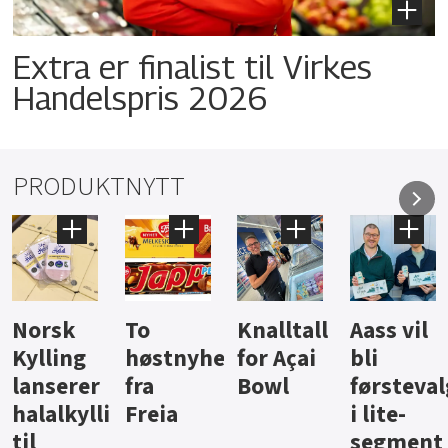
Extra er finalist til Virkes
Handelspris 2026
PRODUKTNYTT
Knalltall
Aass vil
Brus og
Hard
ter
for Açai
bli
jus fra
iste fra
Bowl
førstevalg
Berentsen
Hansa
i lite-
segment