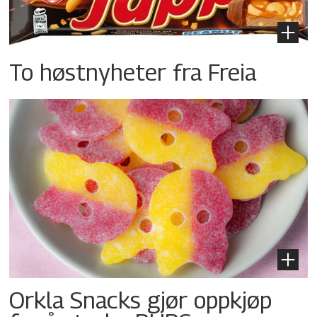
To høstnyheter fra Freia
Orkla Snacks gjør oppkjøp