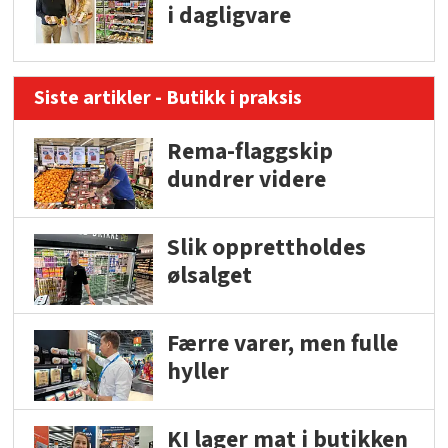
i dagligvare
Siste artikler - Butikk i praksis
Rema-flaggskip
dundrer videre
Slik opprettholdes
ølsalget
Færre varer, men fulle
hyller
KI lager mat i butikken