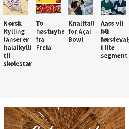
Knalltall
Aass vil
Brus og
Hard
ter
for Açai
bli
jus fra
iste fra
Bowl
førstevalg
Berentsen
Hansa
i lite-
segment