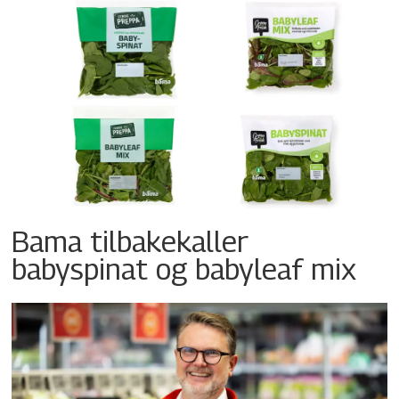
Bama tilbakekaller
babyspinat og babyleaf mix