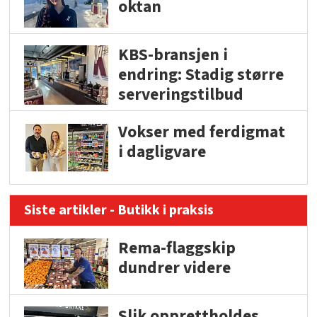
oktan
KBS-bransjen i
endring: Stadig større
serveringstilbud
Vokser med ferdigmat
i dagligvare
Siste artikler - Butikk i praksis
Rema-flaggskip
dundrer videre
Slik opprettholdes