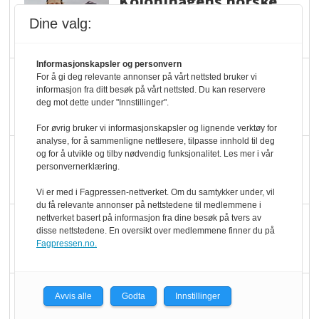
Kolonihagens norske
yoghurt: Trues av
Dine valg:
melkemangel
Informasjonskapsler og personvern
Marit Kolby vant
For å gi deg relevante annonser på vårt nettsted bruker vi
informasjon fra ditt besøk på vårt nettsted. Du kan reservere
Økologisk Norge sin
deg mot dette under "Innstillinger".
hederspris
For øvrig bruker vi informasjonskapsler og lignende verktøy for
analyse, for å sammenligne nettlesere, tilpasse innhold til deg
Blir enklere å velge
og for å utvikle og tilby nødvendig funksjonalitet. Les mer i vår
personvernerklæring.
økologisk i butikkhylla
Vi er med i Fagpressen-nettverket. Om du samtykker under, vil
du få relevante annonser på nettstedene til medlemmene i
nettverket basert på informasjon fra dine besøk på tvers av
Kolonihagen sliter
disse nettstedene. En oversikt over medlemmene finner du på
med å få tak i nok melk
Fagpressen.no.
Rapport: Økokundene
Avvis alle
Godta
Innstillinger
er klare! Er markedet