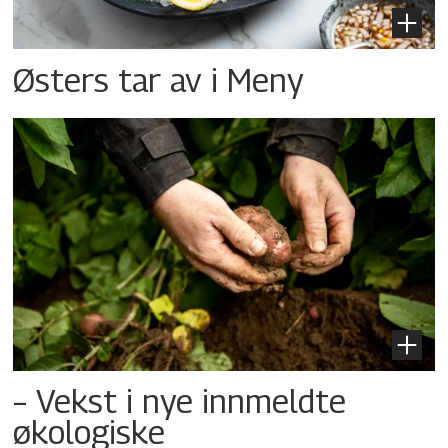
Østers tar av i Meny
– Vekst i nye innmeldte
økologiske