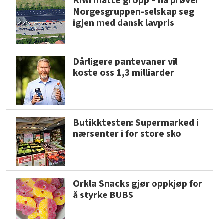
Kiwi måtte gi opp – nå prøver
Norgesgruppen-selskap seg
igjen med dansk lavpris
Dårligere pantevaner vil
koste oss 1,3 milliarder
Butikktesten: Supermarked i
nærsenter i for store sko
Orkla Snacks gjør oppkjøp for
å styrke BUBS