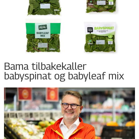
Bama tilbakekaller
babyspinat og babyleaf mix