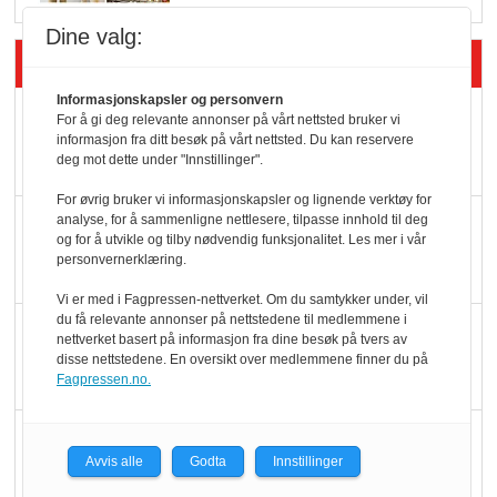
Dine valg:
Siste artikler - Butikk i praksis
Informasjonskapsler og personvern
Rema-flaggskip
For å gi deg relevante annonser på vårt nettsted bruker vi
informasjon fra ditt besøk på vårt nettsted. Du kan reservere
dundrer videre
deg mot dette under "Innstillinger".
For øvrig bruker vi informasjonskapsler og lignende verktøy for
Slik opprettholdes
analyse, for å sammenligne nettlesere, tilpasse innhold til deg
og for å utvikle og tilby nødvendig funksjonalitet. Les mer i vår
ølsalget
personvernerklæring.
Vi er med i Fagpressen-nettverket. Om du samtykker under, vil
du få relevante annonser på nettstedene til medlemmene i
Færre varer, men fulle
nettverket basert på informasjon fra dine besøk på tvers av
hyller
disse nettstedene. En oversikt over medlemmene finner du på
Fagpressen.no.
KI lager mat i butikken
Avvis alle
Godta
Innstillinger