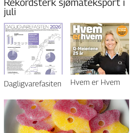
Rekordsterk sjømateksport i
juli
Hvem er Hvem
Dagligvarefasiten