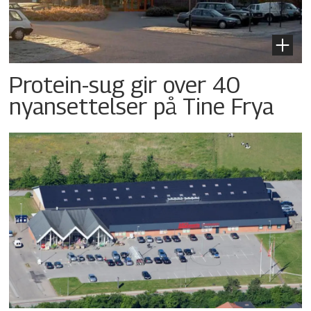
Protein-sug gir over 40
nyansettelser på Tine Frya