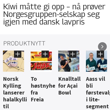
Kiwi måtte gi opp – nå prøver
Norgesgruppen-selskap seg
igjen med dansk lavpris
PRODUKTNYTT
Knalltall
Aass vil
Brus og
Hard
ter
for Açai
bli
jus fra
iste fra
Bowl
førstevalg
Berentsen
Hansa
i lite-
segment