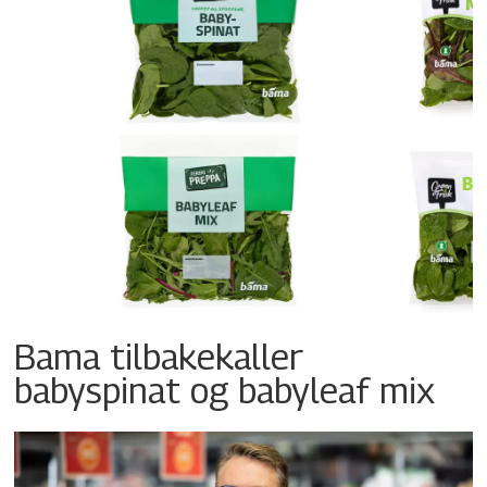
Bama tilbakekaller
babyspinat og babyleaf mix