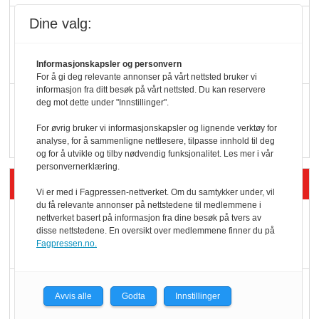
Dine valg:
KBS-bransjen i
endring: Stadig større
serveringstilbud
Informasjonskapsler og personvern
For å gi deg relevante annonser på vårt nettsted bruker vi
informasjon fra ditt besøk på vårt nettsted. Du kan reservere
Vokser med ferdigmat
deg mot dette under "Innstillinger".
i dagligvare
For øvrig bruker vi informasjonskapsler og lignende verktøy for
analyse, for å sammenligne nettlesere, tilpasse innhold til deg
og for å utvikle og tilby nødvendig funksjonalitet. Les mer i vår
personvernerklæring.
Siste artikler - Butikk i praksis
Vi er med i Fagpressen-nettverket. Om du samtykker under, vil
du få relevante annonser på nettstedene til medlemmene i
Rema-flaggskip
nettverket basert på informasjon fra dine besøk på tvers av
disse nettstedene. En oversikt over medlemmene finner du på
dundrer videre
Fagpressen.no.
Slik opprettholdes
Avvis alle
Godta
Innstillinger
ølsalget