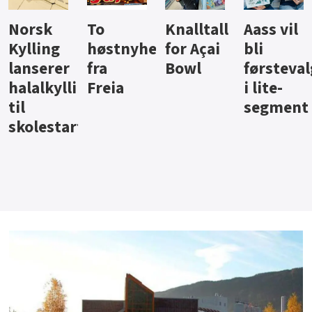
Knalltall
Aass vil
Brus og
Hard
ter
for Açai
bli
jus fra
iste fra
Bowl
førstevalg
Berentsen
Hansa
i lite-
segment