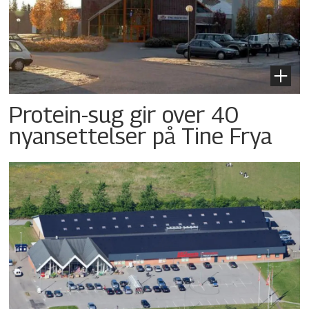
Protein-sug gir over 40
nyansettelser på Tine Frya