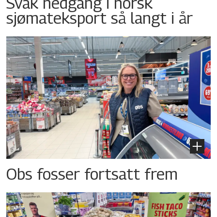
Svak nedgang i norsk
sjømateksport så langt i år
Obs fosser fortsatt frem