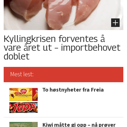
Kyllingkrisen forventes å
vare året ut – importbehovet
doblet
Mest lest:
To høstnyheter fra Freia
Kiwi måtte gi opp – nå prøver