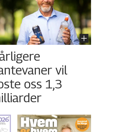
årligere
antevaner vil
oste oss 1,3
illiarder