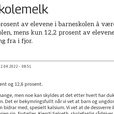
kolemelk
 prosent av elevene i barneskolen å væ
len, mens kun 12,2 prosent av elevene
 fra i fjor.
22.04.2022 - 08:51
osent og 12,6 prosent.
ange, men noe kan skyldes at det etter hvert har du
. Det er bekymringsfullt når vi vet at barn og ungdom 
drar med, spesielt kalsium. Vi vet at de dessverre ikke
en sin, forteller, Kjersti Selseth, skolefaglig rådgive