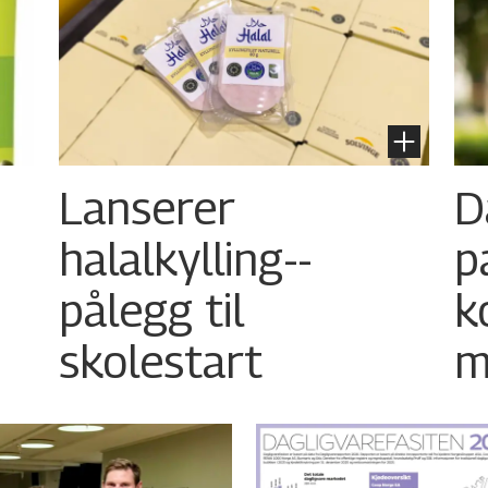
Lanserer
D
halalkylling-­
p
pålegg til
k
skolestart
m