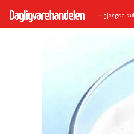
— gjør god bu