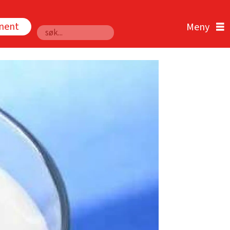
nnent
Søk