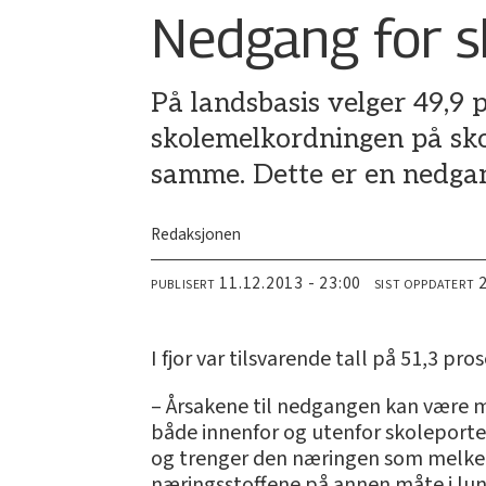
Nedgang for s
På landsbasis velger 49,9
skolemelkordningen på sko
samme. Dette er en nedgang
Redaksjonen
11.12.2013 - 23:00
PUBLISERT
SIST OPPDATERT
I fjor var tilsvarende tall på 51,3 pr
– Årsakene til nedgangen kan være m
både innenfor og utenfor skoleporten
og trenger den næringen som melken bi
næringsstoffene på annen måte i lunsj