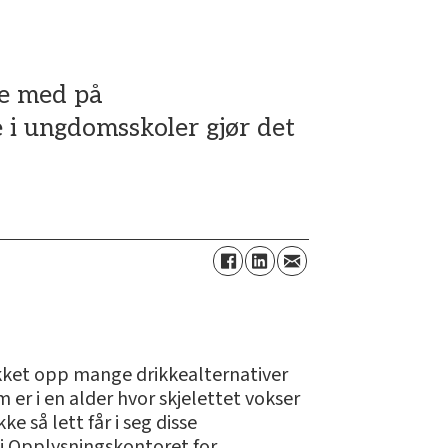
re med på
 i ungdomsskoler gjør det
kket opp mange drikkealternativer
er i en alder hvor skjelettet vokser
 så lett får i seg disse
r i Opplysningskontoret for