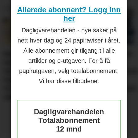
PRODUKTNYTT
Allerede abonnent? Logg inn
her
Dagligvarehandelen - nye saker på
nett hver dag og 24 papiraviser i året.
Alle abonnement gir tilgang til alle
Knalltall
Aass vil
Brus og
Hard
ter
for Açai
bli
jus fra
iste fra
artikler og e-utgaven. For å få
Bowl
førstevalg
Berentsen
Hansa
papirutgaven, velg totalabonnement.
i lite-
Vi har disse tilbudene:
segment
Dagligvarehandelen
Totalabonnement
12 mnd