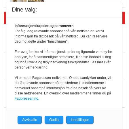
Dine valg:
Siste artikler - Butikk i praksis
Informasjonskapsler og personvern
Rema-flaggskip
For å gi deg relevante annonser på vårt nettsted bruker vi
informasjon fra ditt besøk på vårt nettsted. Du kan reservere
dundrer videre
deg mot dette under "Innstillinger".
For øvrig bruker vi informasjonskapsler og lignende verktøy for
analyse, for å sammenligne nettlesere, tilpasse innhold til deg
Slik opprettholdes
og for å utvikle og tilby nødvendig funksjonalitet. Les mer i vår
ølsalget
personvernerklæring.
Vi er med i Fagpressen-nettverket. Om du samtykker under, vil
du få relevante annonser på nettstedene til medlemmene i
Færre varer, men fulle
nettverket basert på informasjon fra dine besøk på tvers av
disse nettstedene. En oversikt over medlemmene finner du på
hyller
Fagpressen.no.
KI lager mat i butikken
Avvis alle
Godta
Innstillinger