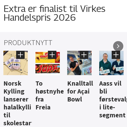
Extra er finalist til Virkes
Handelspris 2026
PRODUKTNYTT
Knalltall
Aass vil
Brus og
Hard
ter
for Açai
bli
jus fra
iste fra
Bowl
førstevalg
Berentsen
Hansa
i lite-
segment