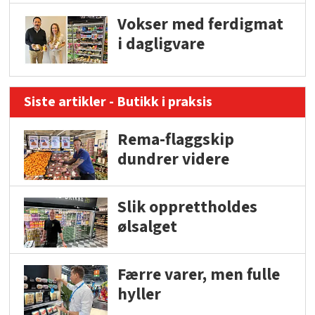
Vokser med ferdigmat
i dagligvare
Siste artikler - Butikk i praksis
Rema-flaggskip
dundrer videre
Slik opprettholdes
ølsalget
Færre varer, men fulle
hyller