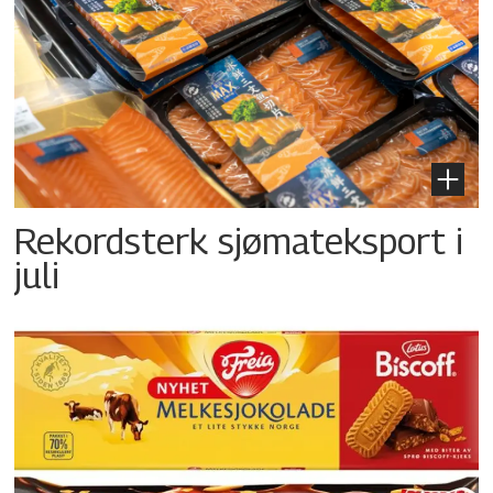
Rekordsterk sjømateksport i
juli