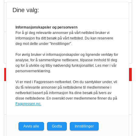
Dine valg:
KI lager mat i butikken
Informasjonskapsler og personvern
For å gi deg relevante annonser på vårt nettsted bruker vi
Q passerte 1 milliard i
informasjon fra ditt besøk på vårt nettsted. Du kan reservere
deg mot dette under "Innstillinger".
Rema i 2025
For øvrig bruker vi informasjonskapsler og lignende verktøy for
analyse, for å sammenligne nettlesere, tilpasse innhold til deg
og for å utvikle og tilby nødvendig funksjonalitet. Les mer i vår
personvernerklæring.
Siste artikler - Økologisk
Vi er med i Fagpressen-nettverket. Om du samtykker under, vil
du få relevante annonser på nettstedene til medlemmene i
Kolonihagens norske
nettverket basert på informasjon fra dine besøk på tvers av
yoghurt: Trues av
disse nettstedene. En oversikt over medlemmene finner du på
Fagpressen.no.
melkemangel
Marit Kolby vant
Avvis alle
Godta
Innstillinger
Økologisk Norge sin