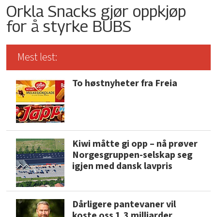
Orkla Snacks gjør oppkjøp
for å styrke BUBS
Mest lest:
To høstnyheter fra Freia
Kiwi måtte gi opp – nå prøver
Norgesgruppen-selskap seg
igjen med dansk lavpris
Dårligere pantevaner vil
koste oss 1,3 milliarder