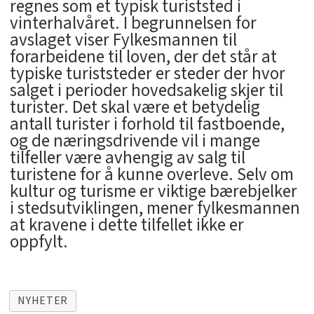
regnes som et typisk turiststed i
vinterhalvåret. I begrunnelsen for
avslaget viser Fylkesmannen til
forarbeidene til loven, der det står at
typiske turiststeder er steder der hvor
salget i perioder hovedsakelig skjer til
turister. Det skal være et betydelig
antall turister i forhold til fastboende,
og de næringsdrivende vil i mange
tilfeller være avhengig av salg til
turistene for å kunne overleve. Selv om
kultur og turisme er viktige bærebjelker
i stedsutviklingen, mener fylkesmannen
at kravene i dette tilfellet ikke er
oppfylt.
NYHETER