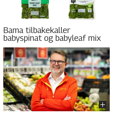
Bama tilbakekaller
babyspinat og babyleaf mix