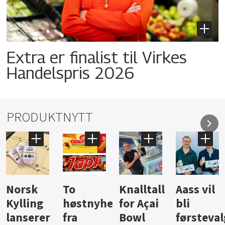
Extra er finalist til Virkes
Handelspris 2026
PRODUKTNYTT
Knalltall
Aass vil
Brus og
Hard
ter
for Açai
bli
jus fra
iste fra
Bowl
førstevalg
Berentsen
Hansa