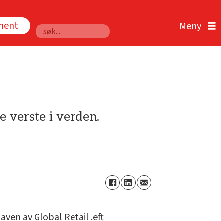
nnent
Søk
 verste i verden.
aven av Global Retail .eft