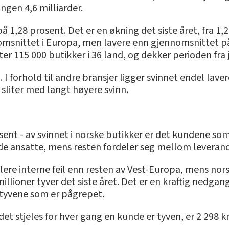
ngen 4,6 milliarder.
å 1,28 prosent. Det er en økning det siste året, fra 1,2
omsnittet i Europa, men lavere enn gjennomsnittet på 
 115 000 butikker i 36 land, og dekker perioden fra juni i
. I forhold til andre bransjer ligger svinnet endel lav
 sliter med langt høyere svinn.
sent - av svinnet i norske butikker er det kundene som s
nde ansatte, mens resten fordeler seg mellom leverandø
flere interne feil enn resten av Vest-Europa, mens nor
millioner tyver det siste året. Det er en kraftig nedg
 tyvene som er pågrepet.
stjeles for hver gang en kunde er tyven, er 2 298 kro