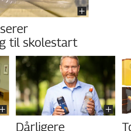
nserer
g til skolestart
Dårligere
T