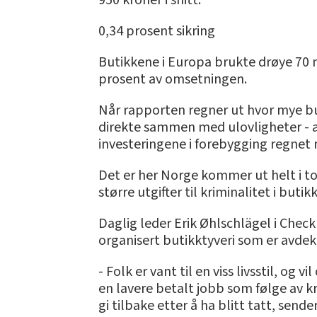
950 kroner i snitt.
0,34 prosent sikring
Butikkene i Europa brukte drøye 70 m
prosent av omsetningen.
Når rapporten regner ut hvor mye bu
direkte sammen med ulovligheter - alt
investeringene i forebygging regnet m
Det er her Norge kommer ut helt i to
større utgifter til kriminalitet i butik
Daglig leder Erik Øhlschlägel i Check
organisert butikktyveri som er avdekk
- Folk er vant til en viss livsstil, o
en lavere betalt jobb som følge av k
gi tilbake etter å ha blitt tatt, sen