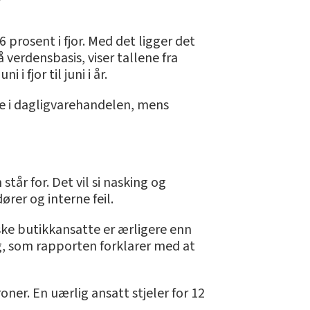
6 prosent i fjor. Med det ligger det
verdensbasis, viser tallene fra
 fjor til juni i år.
ere i dagligvarehandelen, mens
tår for. Det vil si nasking og
rer og interne feil.
ske butikkansatte er ærligere enn
ang, som rapporten forklarer med at
ner. En uærlig ansatt stjeler for 12