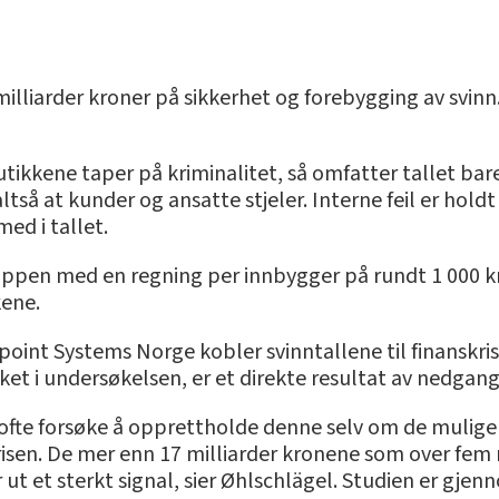
illiarder kroner på sikkerhet og forebygging av svinn
tikkene taper på kriminalitet, så omfatter tallet ba
så at kunder og ansatte stjeler. Interne feil er holdt
ed i tallet.
ppen med en regning per innbygger på rundt 1 000 kro
kene.
point Systems Norge kobler svinntallene til finanskris
et i undersøkelsen, er et direkte resultat av nedgangsp
g vil ofte forsøke å opprettholde denne selv om de muli
risen. De mer enn 17 milliarder kronene som over fem
der ut et sterkt signal, sier Øhlschlägel. Studien er g