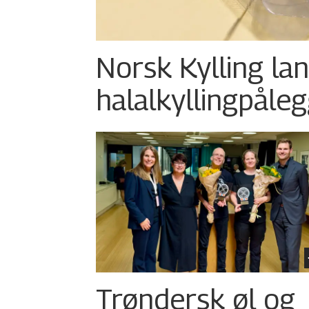
Norsk Kylling la
halalkylling­påleg
Trøndersk øl og