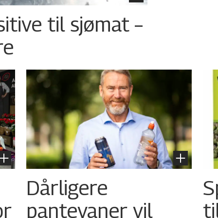
tive til sjømat –
re
Dårligere
S
or
pantevaner vil
t