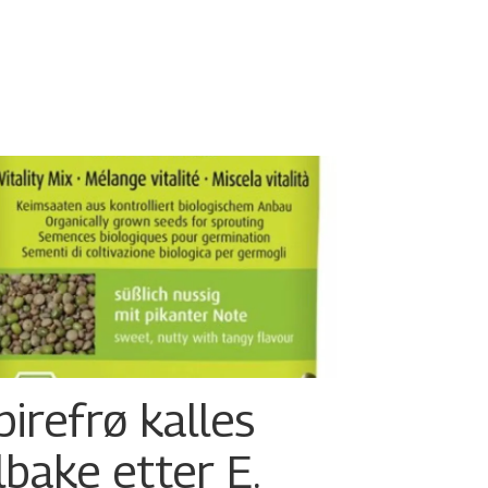
pirefrø kalles
ilbake etter E.