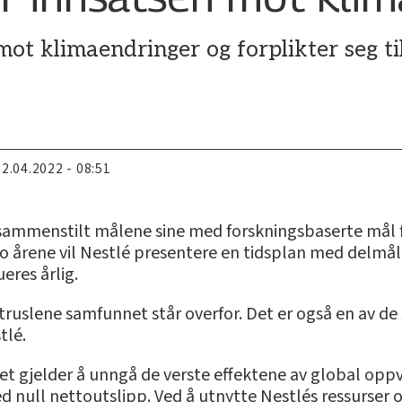
mot klimaendringer og forplikter seg ti
22.04.2022 - 08:51
é sammenstilt målene sine med forskningsbaserte mål
to årene vil Nestlé presentere en tidsplan med delmål 
eres årlig.
 truslene samfunnet står overfor. Det er også en av de
tlé.
det gjelder å unngå de verste effektene av global opp
 null nettoutslipp. Ved å utnytte Nestlés ressurser og