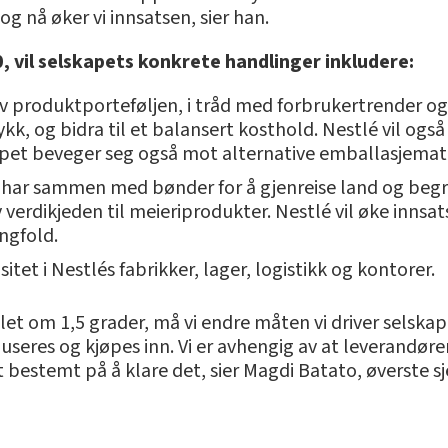
 og nå øker vi innsatsen, sier han.
 vil selskapets konkrete handlinger inkludere:
produktporteføljen, i tråd med forbrukertrender og øn
kk, og bidra til et balansert kosthold. Nestlé vil og
apet beveger seg også mot alternative emballasjemate
har sammen med bønder for å gjenreise land og begre
 verdikjeden til meieriprodukter. Nestlé vil øke innsat
ngfold.
itet i Nestlés fabrikker, lager, logistikk og kontorer.
let om 1,5 grader, må vi endre måten vi driver selskape
seres og kjøpes inn. Vi er avhengig av at leverandøren
estemt på å klare det, sier Magdi Batato, øverste sje