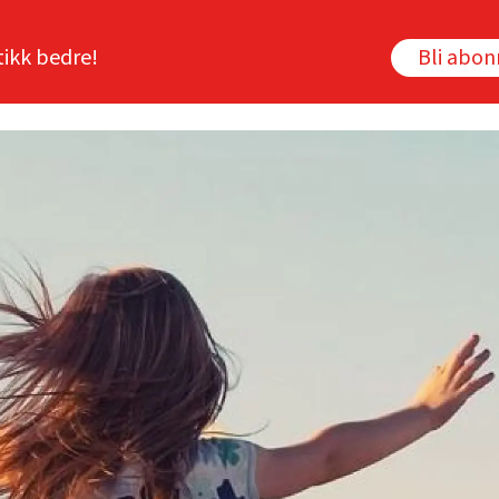
tikk bedre!
Bli abo