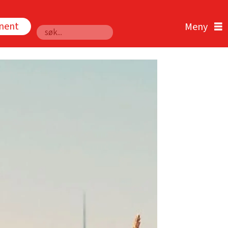
nnent
Søk