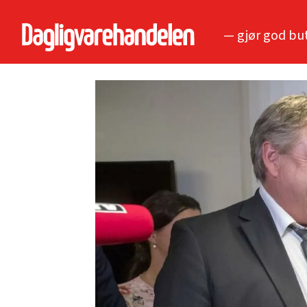
— gjør god bu