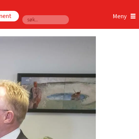
nnent
Søk