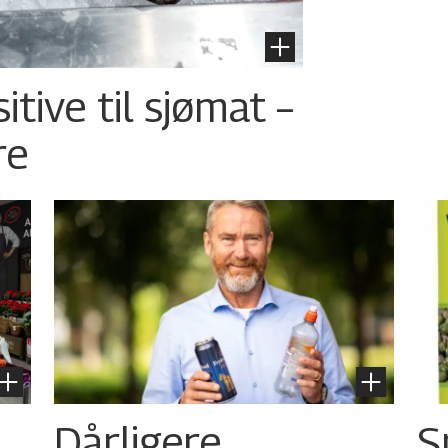
tive til sjømat –
re
Dårligere
S