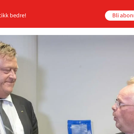
tikk bedre!
Bli abo