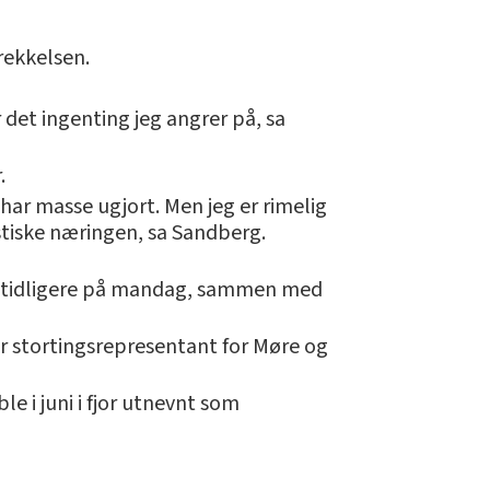
rekkelsen.
 det ingenting jeg angrer på, sa
.
g har masse ugjort. Men jeg er rimelig
stiske næringen, sa Sandberg.
en tidligere på mandag, sammen med
ar stortingsrepresentant for Møre og
 i juni i fjor utnevnt som