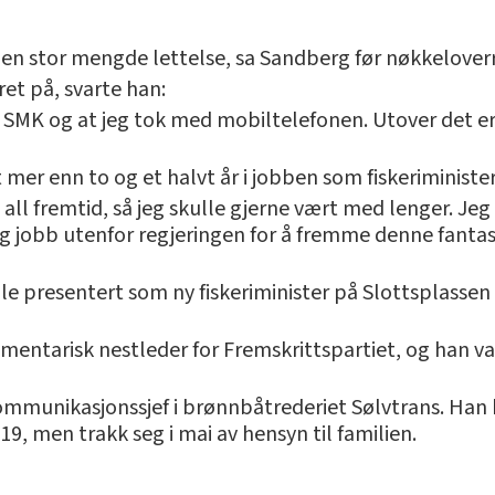
 en stor mengde lettelse, sa Sandberg før nøkkelover
et på, svarte han:
t SMK og at jeg tok med mobiltelefonen. Utover det er
mer enn to og et halvt år i jobben som fiskeriminister
 i all fremtid, så jeg skulle gjerne vært med lenger. Je
lig jobb utenfor regjeringen for å fremme denne fanta
ble presentert som ny fiskeriminister på Slottsplass
amentarisk nestleder for Fremskrittspartiet, og han v
unikasjonssjef i brønnbåtrederiet Sølvtrans. Han ble
9, men trakk seg i mai av hensyn til familien.