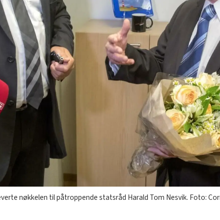
everte nøkkelen til påtroppende statsråd Harald Tom Nesvik. Foto: Co