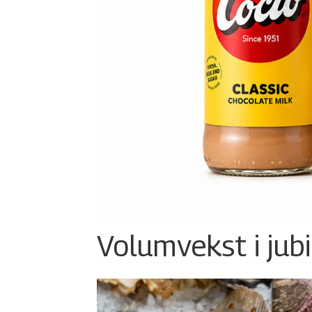
Volumvekst i jub