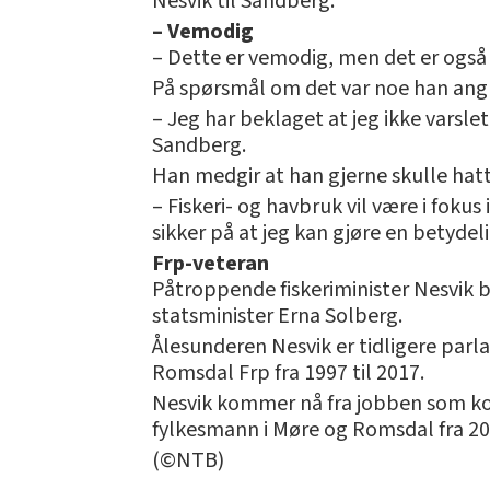
Nesvik til Sandberg.
– Vemodig
– Dette er vemodig, men det er også
På spørsmål om det var noe han angr
– Jeg har beklaget at jeg ikke varsle
Sandberg.
Han medgir at han gjerne skulle hatt 
– Fiskeri- og havbruk vil være i fokus
sikker på at jeg kan gjøre en betyde
Frp-veteran
Påtroppende fiskeriminister Nesvik 
statsminister Erna Solberg.
Ålesunderen Nesvik er tidligere parl
Romsdal Frp fra 1997 til 2017.
Nesvik kommer nå fra jobben som komm
fylkesmann i Møre og Romsdal fra 201
(©NTB)