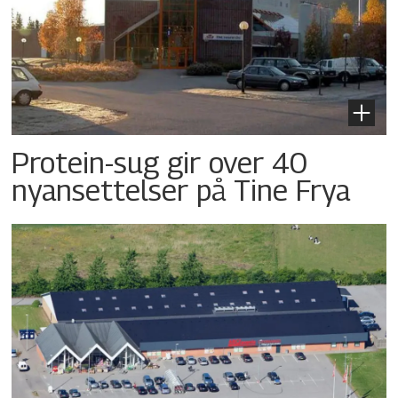
Protein-sug gir over 40
nyansettelser på Tine Frya