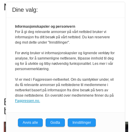
Matgledefinalistene er klare
Dine valg:
Informasjonskapsler og personvern
For å gi deg relevante annonser på vårt nettsted bruker vi
informasjon fra ditt besøk på vårt nettsted. Du kan reservere
deg mot dette under "Innstillinger".
For øvrig bruker vi informasjonskapsler og lignende verktøy for
analyse, for å sammenligne nettlesere, tilpasse innhold til deg
og for å utvikle og tilby nødvendig funksjonalitet. Les mer i vår
personvernerklæring.
Vi er med i Fagpressen-nettverket. Om du samtykker under, vil
du få relevante annonser på nettstedene til medlemmene i
nettverket basert på informasjon fra dine besøk på tvers av
disse nettstedene. En oversikt over medlemmene finner du på
Bama tilbakekaller
Fagpressen.no.
babyspinat og babyleaf mix
Avvis alle
Godta
Innstillinger