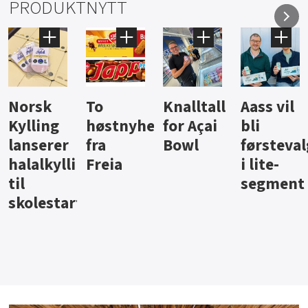
PRODUKTNYTT
orsk
To
Knalltall
Aass vil
B
ylling
høstnyheter
for Açai
bli
ju
anserer
fra
Bowl
førstevalg
B
alalkyllingpålegg
Freia
i lite-
l
segment
kolestart