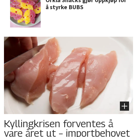
Orkla Snacks gjør oppkjøp for
å styrke BUBS
Kyllingkrisen forventes å
vare året ut – importbehovet