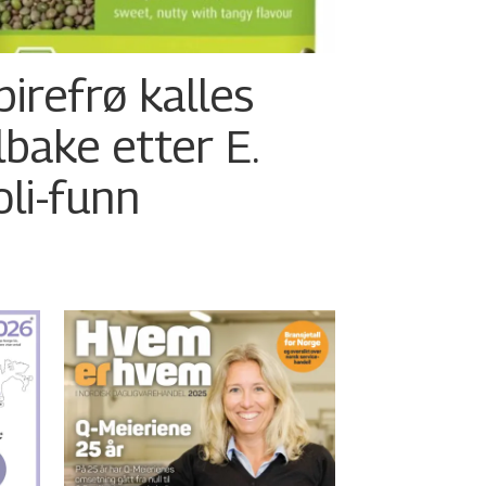
pirefrø kalles
ilbake etter E.
oli-funn