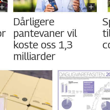
Dårligere
S
or
pantevaner vil
t
koste oss 1,3
c
milliarder