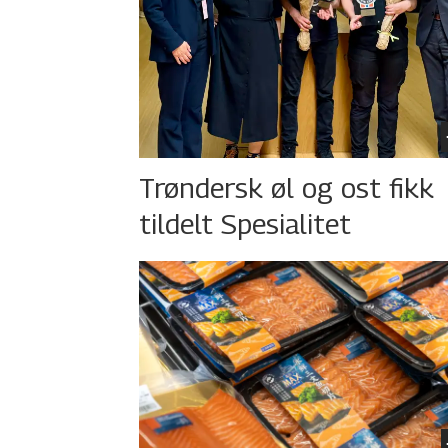
Trøndersk øl og ost fikk
tildelt Spesialitet