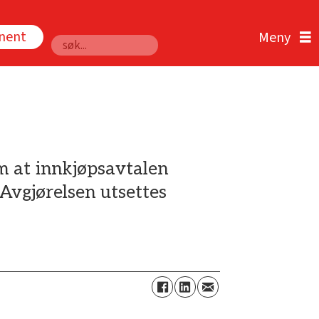
nnent
Søk
m at innkjøpsavtalen
Avgjørelsen utsettes