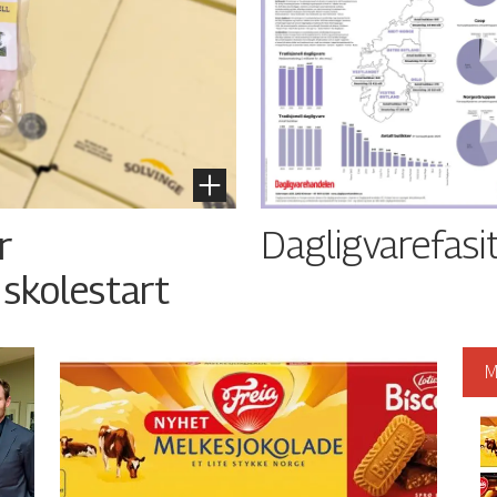
Dagligvarefasi
r
 skolestart
M