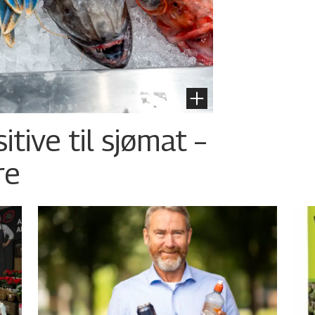
tive til sjømat –
re