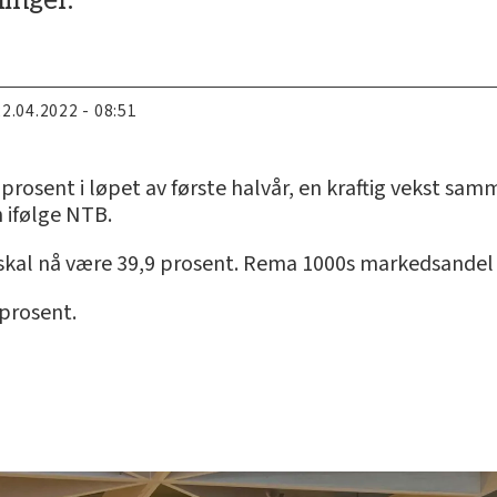
22.04.2022 - 08:51
rosent i løpet av første halvår, en kraftig vekst s
n ifølge NTB.
al nå være 39,9 prosent. Rema 1000s markedsandel økt
 prosent.