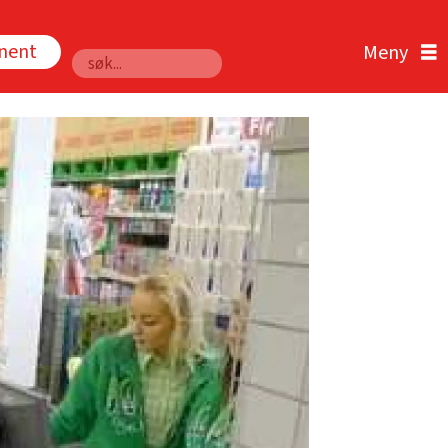
nnent
Søk