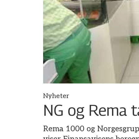
Nyheter
NG og Rema ta
Rema 1000 og Norgesgruppe
viser Finansavisens beregn