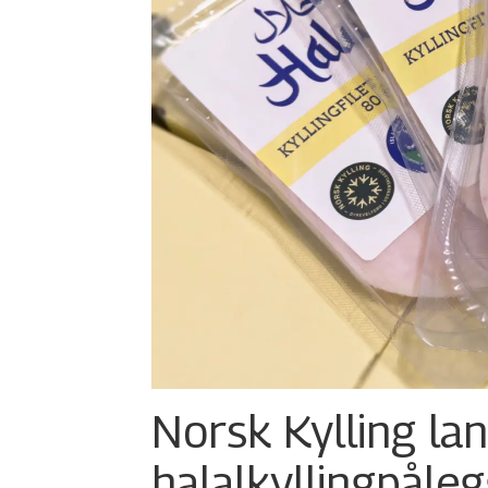
Norsk Kylling la
halalkylling­påleg