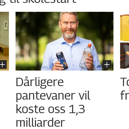
Dårligere
T
pantevaner vil
f
koste oss 1,3
milliarder