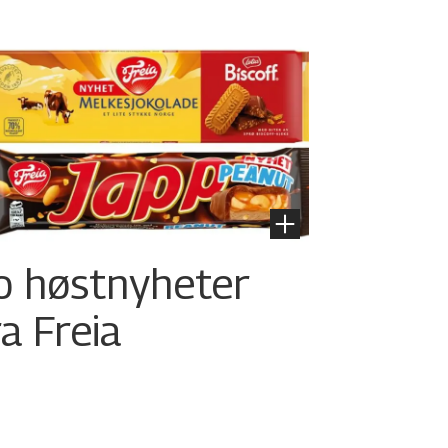
o høstnyheter
ra Freia