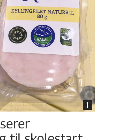
nserer
g til skolestart