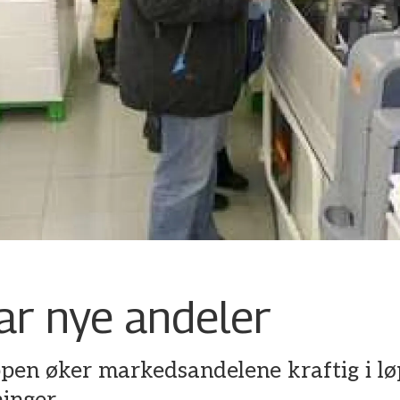
r nye andeler
n øker markedsandelene kraftig i løp
inger.