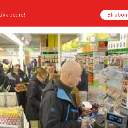
tikk bedre!
Bli abo