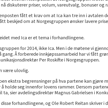
å diskuterer priser, volum, vareutvalg, bonuser og r
enposten fått et krav om at Ica kan tre inn i avtalen
ått beskjed om at Norgesgruppen ønsker lavere pris
det med Ica er et tema i forhandlingene.
sgruppen for 2014, ikke Ica. Men i de møtene vi gjen
gang. Å forberede innkjøpssamarbeid har vi fått grønt 
nikasjonsdirektør Per Roskifte i Norgesgruppen.
 være ulovlig.
oen ekstra begrensninger på hva partene kan gjøre me
or å holde seg innenfor lovens rammer. Dersom parten
vil ta, sier avdelingsdirektør Magnus Gabrielsen i Konk
il disse forhandlingene, og Ole Robert Reitan skriver i