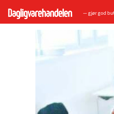
— gjør god bu