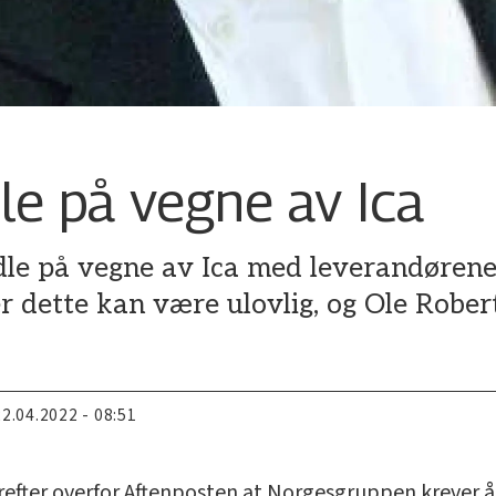
le på vegne av Ica
le på vegne av Ica med leverandørene,
dette kan være ulovlig, og Ole Robert 
22.04.2022 - 08:51
refter overfor Aftenposten at Norgesgruppen krever å 