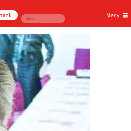
nnent
Søk