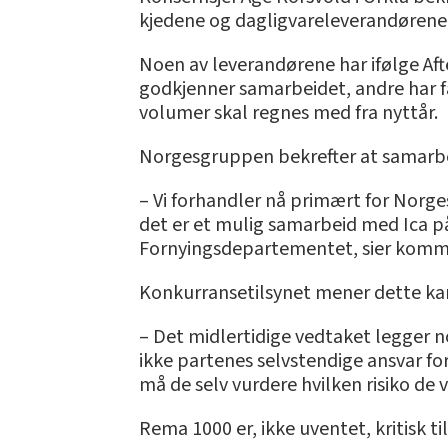
kjedene og dagligvareleverandørene n
Noen av leverandørene har ifølge Aft
godkjenner samarbeidet, andre har f
volumer skal regnes med fra nyttår.
Norgesgruppen bekrefter at samarbei
– Vi forhandler nå primært for Norge
det er et mulig samarbeid med Ica på 
Fornyingsdepartementet, sier kommu
Konkurransetilsynet mener dette kan
– Det midlertidige vedtaket legger n
ikke partenes selvstendige ansvar f
må de selv vurdere hvilken risiko de 
Rema 1000 er, ikke uventet, kritisk t