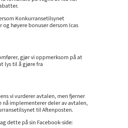
abatter.
 dersom Konkurransetilsynet
er og høyere bonuser dersom Icas
nomfører, gjør vi oppmerksom på at
lys til å gjøre fra
ns vi vurderer avtalen, men fjerner
e nå implementerer deler av avtalen,
urransetilsynet til Aftenposten.
 dag dette på sin Facebook-side: