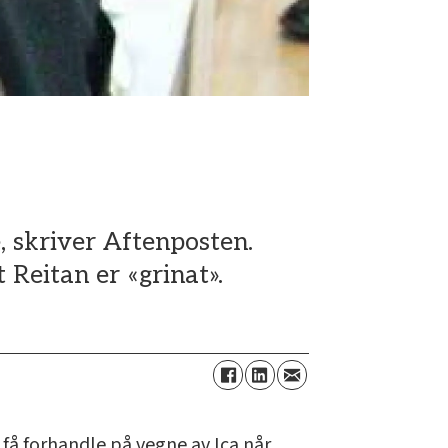
 skriver Aftenposten.
Reitan er «grinat».
få forhandle på vegne av Ica når