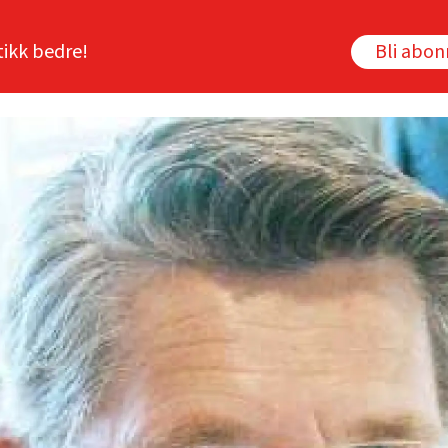
tikk bedre!
Bli abo