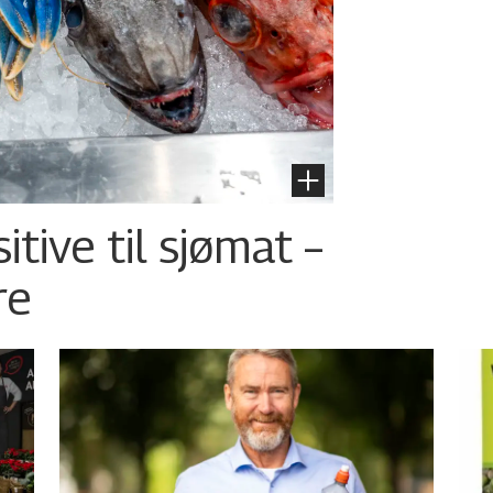
tive til sjømat –
re