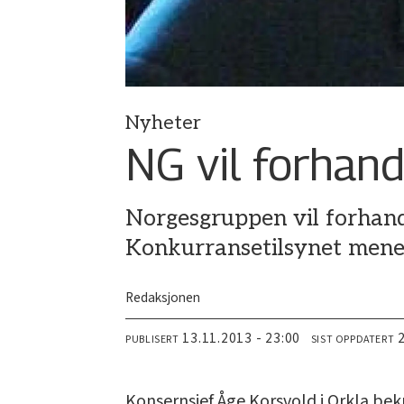
Nyheter
NG vil forhand
Norgesgruppen vil forhand
Konkurransetilsynet mener 
Redaksjonen
13.11.2013 - 23:00
PUBLISERT
SIST OPPDATERT
Konsernsjef Åge Korsvold i Orkla bek