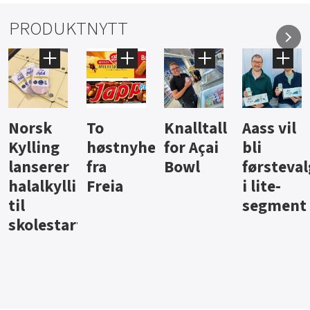
PRODUKTNYTT
Knalltall
Aass vil
Brus og
Hard
ter
for Açai
bli
jus fra
iste fra
Bowl
førstevalg
Berentsen
Hansa
i lite-
segment