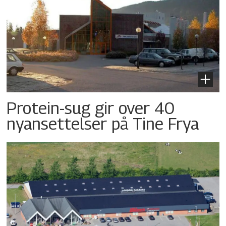
Protein-sug gir over 40
nyansettelser på Tine Frya