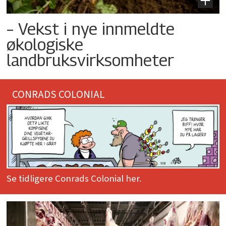
– Vekst i nye innmeldte
økologiske
landbruksvirksomheter
CONRADS COLONIAL
Se tidligere Conrads Colonial her.