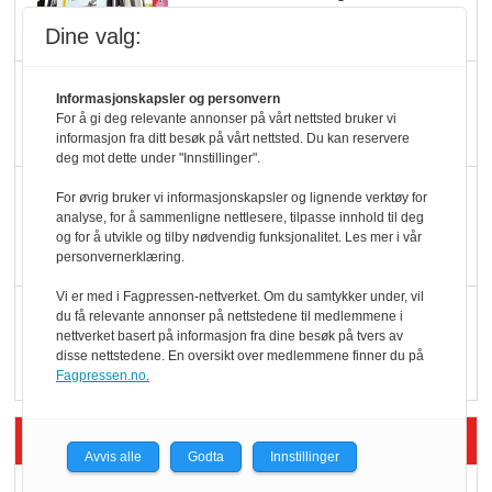
legger ned hver måned
Dine valg:
Potetball, kylling og 98
Informasjonskapsler og personvern
oktan
For å gi deg relevante annonser på vårt nettsted bruker vi
informasjon fra ditt besøk på vårt nettsted. Du kan reservere
deg mot dette under "Innstillinger".
KBS-bransjen i
For øvrig bruker vi informasjonskapsler og lignende verktøy for
analyse, for å sammenligne nettlesere, tilpasse innhold til deg
endring: Stadig større
og for å utvikle og tilby nødvendig funksjonalitet. Les mer i vår
serveringstilbud
personvernerklæring.
Vi er med i Fagpressen-nettverket. Om du samtykker under, vil
Vokser med ferdigmat
du få relevante annonser på nettstedene til medlemmene i
nettverket basert på informasjon fra dine besøk på tvers av
i dagligvare
disse nettstedene. En oversikt over medlemmene finner du på
Fagpressen.no.
Siste artikler - Butikk i praksis
Avvis alle
Godta
Innstillinger