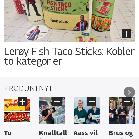
Lerøy Fish Taco Sticks: Kobler
to kategorier
PRODUKTNYTT
Knalltall
Aass vil
Brus og
Hard