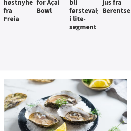
ter
for Açai
bli
jus fra
iste fra
Bowl
førstevalg
Berentsen
Hansa
i lite-
segment