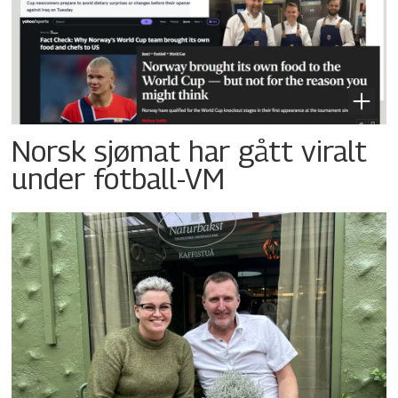
Norsk sjømat har gått viralt
under fotball-VM