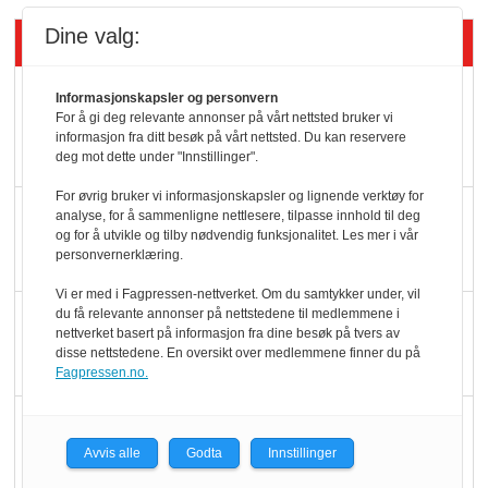
Dine valg:
Siste artikler - KBS
Mat er viktigere enn
Informasjonskapsler og personvern
For å gi deg relevante annonser på vårt nettsted bruker vi
pris når elbilister
informasjon fra ditt besøk på vårt nettsted. Du kan reservere
velger ladestopp
deg mot dette under "Innstillinger".
For øvrig bruker vi informasjonskapsler og lignende verktøy for
Ti bensinstasjoner
analyse, for å sammenligne nettlesere, tilpasse innhold til deg
og for å utvikle og tilby nødvendig funksjonalitet. Les mer i vår
legger ned hver måned
personvernerklæring.
Vi er med i Fagpressen-nettverket. Om du samtykker under, vil
du få relevante annonser på nettstedene til medlemmene i
Potetball, kylling og 98
nettverket basert på informasjon fra dine besøk på tvers av
oktan
disse nettstedene. En oversikt over medlemmene finner du på
Fagpressen.no.
KBS-bransjen i
endring: Stadig større
Avvis alle
Godta
Innstillinger