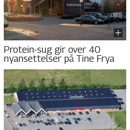
Protein-sug gir over 40
nyansettelser på Tine Frya