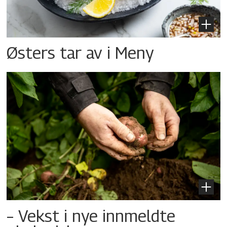
Østers tar av i Meny
– Vekst i nye innmeldte