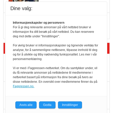
Dine valg:
Q passerte 1 milliard i
Informasjonskapsler og personvern
Rema i 2025
For å gi deg relevante annonser på vårt nettsted bruker vi
informasjon fra ditt besøk på vårt nettsted. Du kan reservere
deg mot dette under "Innstillinger".
For øvrig bruker vi informasjonskapsler og lignende verktøy for
Siste artikler - Økologisk
analyse, for å sammenligne nettlesere, tilpasse innhold til deg
og for å utvikle og tilby nødvendig funksjonalitet. Les mer i vår
personvernerklæring.
Kolonihagens norske
yoghurt: Trues av
Vi er med i Fagpressen-nettverket. Om du samtykker under, vil
du få relevante annonser på nettstedene til medlemmene i
melkemangel
nettverket basert på informasjon fra dine besøk på tvers av
disse nettstedene. En oversikt over medlemmene finner du på
Fagpressen.no.
Marit Kolby vant
Økologisk Norge sin
hederspris
Avvis alle
Godta
Innstillinger