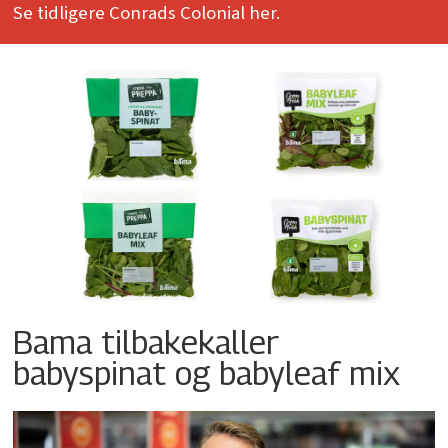
Se tidligere Conrads Colonial her.
Bama tilbakekaller
babyspinat og babyleaf mix