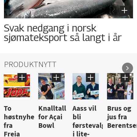
Svak nedgang i norsk
sjømateksport så langt i år
PRODUKTNYTT
Knalltall
Aass vil
Brus og
Hard
ter
for Açai
bli
jus fra
iste fra
Bowl
førstevalg
Berentsen
Hansa
i lite-