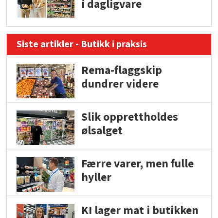
i dagligvare
Siste artikler - Butikk i praksis
Rema-flaggskip
dundrer videre
Slik opprettholdes
ølsalget
Færre varer, men fulle
hyller
KI lager mat i butikken