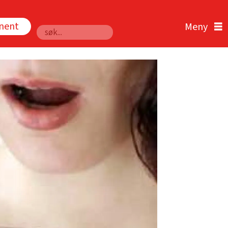
nnent
Søk