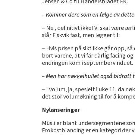
Jensen & Co til Handelsbladet FK.
– Kommer dere som en følge av dette 
– Nei, definitivt ikke! Vi skal være æ
slår Fiskvik fast, men legger til:
– Hvis prisen på sikt ikke går opp, så
bort varene, at vi får dårlig facing o
endringen kom i septembervinduet.
– Men har nøkkelhullet også bidratt t
– I volum, ja, spesielt i uke 11, da 
det stor volumøkning til for å kompen
Nylanseringer
Müsli er blant undersegmentene som ø
Frokostblanding er en kategori der v