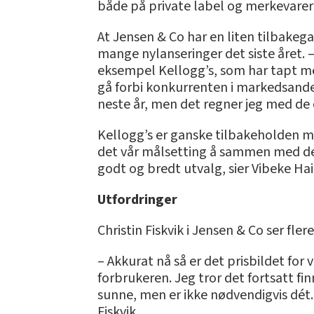
både på private label og merkevarer s
At Jensen & Co har en liten tilbakeg
mange nylanseringer det siste året. –
eksempel Kellogg’s, som har tapt mer 
gå forbi konkurrenten i markedsandel.
neste år, men det regner jeg med de og
Kellogg’s er ganske tilbakeholden me
det vår målsetting å sammen med dem
godt og bredt utvalg, sier Vibeke Hai
Utfordringer
Christin Fiskvik i Jensen & Co ser fle
– Akkurat nå så er det prisbildet for 
forbrukeren. Jeg tror det fortsatt f
sunne, men er ikke nødvendigvis dét.
Fiskvik.