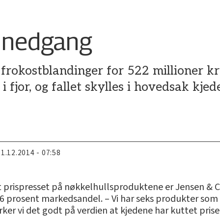
r nedgang
gt frokostblandinger for 522 millioner k
 i fjor, og fallet skylles i hovedsak kj
11.12.2014 - 07:58
prispresset på nøkkelhullsproduktene er Jensen & Co,
 prosent markedsandel. – Vi har seks produkter som 
er vi det godt på verdien at kjedene har kuttet prisene,