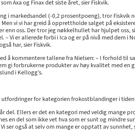
om Axa og Finax det siste året, sier Fiskvik.
ang i markedsandel (-0,2 prosentpoeng), tror Fiskvik n
 Men vi vi har greid å opprettholde salget på eksistere
enn oss. Der tror jeg nøkkelhullet har hjulpet oss, si
 – Vi er allerede forbi i Ica og er på nivå med dem i 
så har, sier Fiskvik.
d å kommentere tallene fra Nielsen: – I forhold til 
 gi forbrukerne produkter av høy kvalitet med en go
slund i Kellogg’s.
re utfordringer for kategorien frokostblandinger i tide
vår del. Ellers er det en kategori med veldig mange pro
innes en del som ikke vet hva som er sunt og mindre su
 Vi ser også at selv om mange er opptatt av sunnhet, s