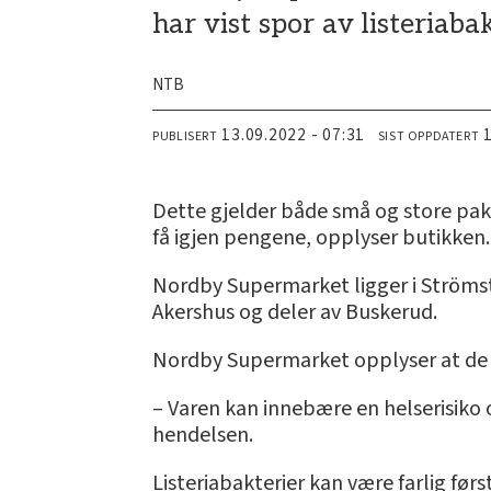
har vist spor av listeriaba
NTB
13.09.2022 - 07:31
PUBLISERT
SIST OPPDATERT
­Dette gjelder både små og store pak
få igjen pengene, opplyser butikken.
Nordby Supermarket ligger i Strömst
Akershus og deler av Buskerud.
Nordby Supermarket opplyser at de t
– Varen kan innebære en helserisiko 
hendelsen.
Listeriabakterier kan være farlig fø