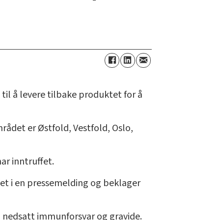
il å levere tilbake produktet for å
det er Østfold, Vestfold, Oslo,
r inntruffet.
edet i en pressemelding og beklager
ed nedsatt immunforsvar og gravide.