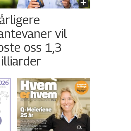
årligere
antevaner vil
oste oss 1,3
illiarder