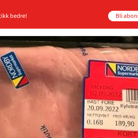
tikk bedre!
Bli abo