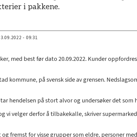
kterier i pakkene.
13.09.2022 - 09:31
ker, med best før dato 20.09.2022. Kunder oppfordres t
ad kommune, på svensk side av grensen. Nedslagsområ
ar hendelsen på stort alvor og undersøker det som ha
og vi velger derfor å tilbakekalle, skriver supermark
rst og fremst for visse grupper som eldre, personer m