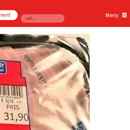
nnent
Søk