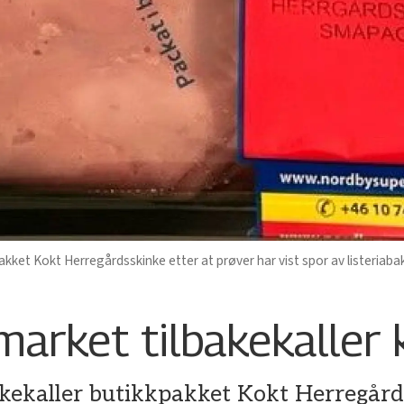
kket Kokt Herregårdsskinke etter at prøver har vist spor av listeriab
arket tilbakekaller 
ekaller butikkpakket Kokt Herregårds