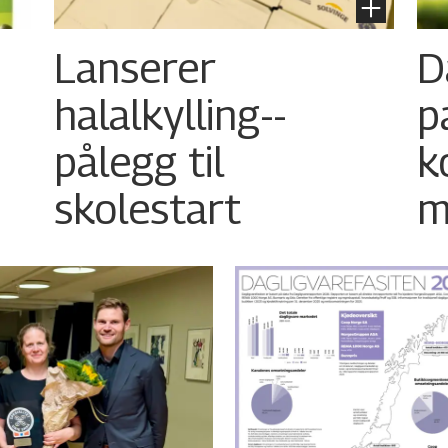
Lanserer
D
halalkylling-­
p
pålegg til
k
skolestart
m