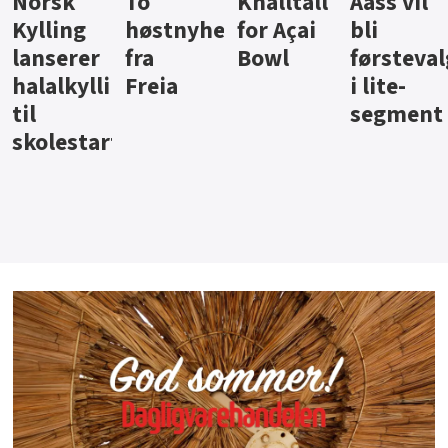
Knalltall
Aass vil
Brus og
Hard
ter
for Açai
bli
jus fra
iste fra
Bowl
førstevalg
Berentsen
Hansa
i lite-
segment