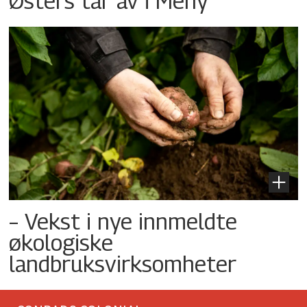
Østers tar av i Meny
– Vekst i nye innmeldte
økologiske
landbruksvirksomheter