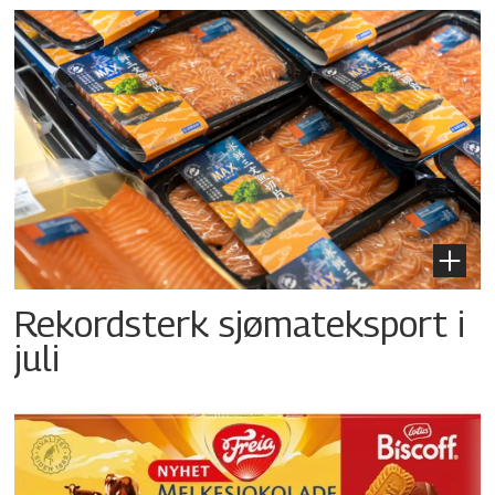
Rekordsterk sjømateksport i
juli