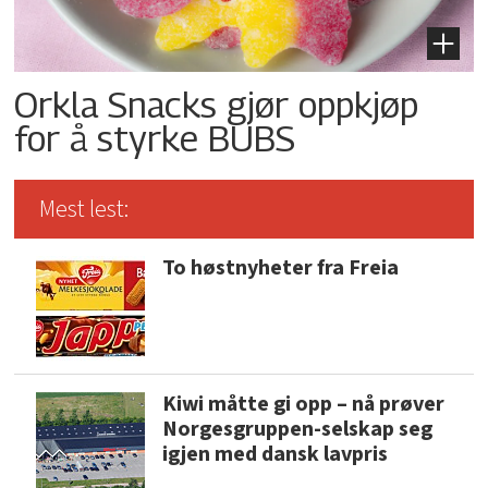
Orkla Snacks gjør oppkjøp
for å styrke BUBS
Mest lest:
To høstnyheter fra Freia
Kiwi måtte gi opp – nå prøver
Norgesgruppen-selskap seg
igjen med dansk lavpris