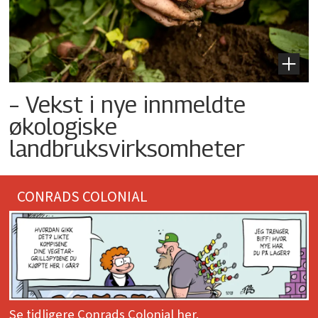
– Vekst i nye innmeldte
økologiske
landbruksvirksomheter
CONRADS COLONIAL
Se tidligere Conrads Colonial her.