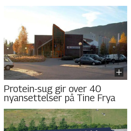
Protein-sug gir over 40
nyansettelser på Tine Frya