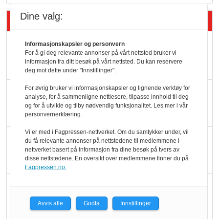
Dine valg:
Siste artikler - Butikk i praksis
Rema-flaggskip
Informasjonskapsler og personvern
For å gi deg relevante annonser på vårt nettsted bruker vi
dundrer videre
informasjon fra ditt besøk på vårt nettsted. Du kan reservere
deg mot dette under "Innstillinger".
For øvrig bruker vi informasjonskapsler og lignende verktøy for
Slik opprettholdes
analyse, for å sammenligne nettlesere, tilpasse innhold til deg
ølsalget
og for å utvikle og tilby nødvendig funksjonalitet. Les mer i vår
personvernerklæring.
Vi er med i Fagpressen-nettverket. Om du samtykker under, vil
Færre varer, men fulle
du få relevante annonser på nettstedene til medlemmene i
nettverket basert på informasjon fra dine besøk på tvers av
hyller
disse nettstedene. En oversikt over medlemmene finner du på
Fagpressen.no.
KI lager mat i butikken
Avvis alle
Godta
Innstillinger