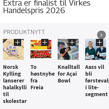
Extra er finalist til Virkes
Handelspris 2026
PRODUKTNYTT
Knalltall
Aass vil
Brus og
Hard
ter
for Açai
bli
jus fra
iste fra
Bowl
førstevalg
Berentsen
Hansa
i lite-
segment