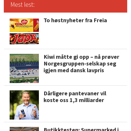
Mest lest:
To høstnyheter fra Freia
Kiwi måtte gi opp – nå prøver
Norgesgruppen-selskap seg
igjen med dansk lavpris
Dårligere pantevaner vil
koste oss 1,3 milliarder
Butikktesten: Supermarked i