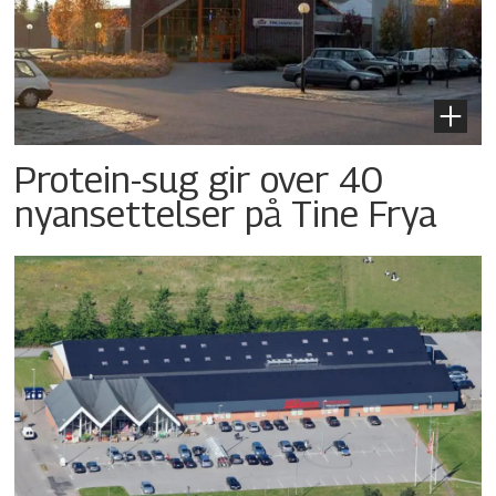
Protein-sug gir over 40
nyansettelser på Tine Frya