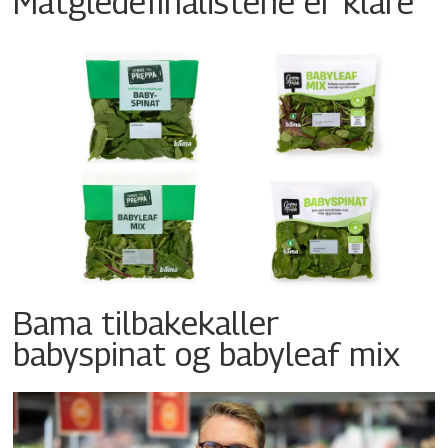
Matgledefinalistene er klare
Bama tilbakekaller
babyspinat og babyleaf mix