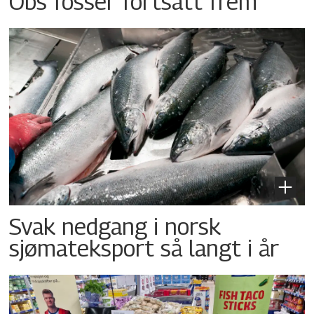
Obs fosser fortsatt frem
Svak nedgang i norsk
sjømateksport så langt i år