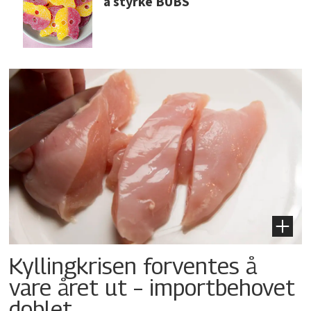
å styrke BUBS
Kyllingkrisen forventes å
vare året ut – importbehovet
doblet