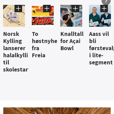
Knalltall
Aass vil
Brus og
Hard
ter
for Açai
bli
jus fra
iste fra
Bowl
førstevalg
Berentsen
Hansa
i lite-
segment