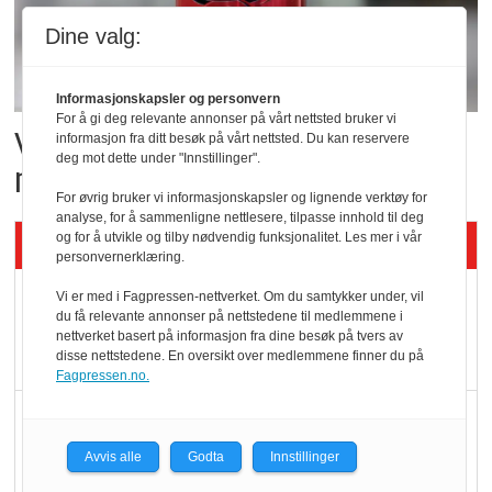
Dine valg:
Informasjonskapsler og personvern
For å gi deg relevante annonser på vårt nettsted bruker vi
Vil vokse i brusmarkedet
informasjon fra ditt besøk på vårt nettsted. Du kan reservere
deg mot dette under "Innstillinger".
med Dr Pepper
For øvrig bruker vi informasjonskapsler og lignende verktøy for
analyse, for å sammenligne nettlesere, tilpasse innhold til deg
og for å utvikle og tilby nødvendig funksjonalitet. Les mer i vår
Siste artikler - KBS
personvernerklæring.
Mat er viktigere enn
Vi er med i Fagpressen-nettverket. Om du samtykker under, vil
du få relevante annonser på nettstedene til medlemmene i
pris når elbilister
nettverket basert på informasjon fra dine besøk på tvers av
velger ladestopp
disse nettstedene. En oversikt over medlemmene finner du på
Fagpressen.no.
Ti bensinstasjoner
legger ned hver måned
Avvis alle
Godta
Innstillinger