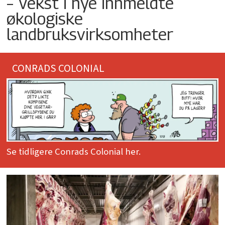
– Vekst i nye innmeldte
økologiske
landbruksvirksomheter
CONRADS COLONIAL
Se tidligere Conrads Colonial her.