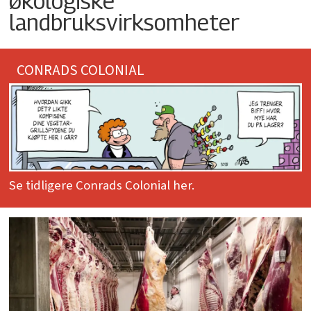
økologiske
landbruksvirksomheter
CONRADS COLONIAL
Se tidligere Conrads Colonial her.