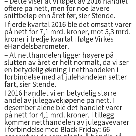
– Dette viser at vi løpet av 2016 handlet
oftere på nett, men for noe lavere
snittbeløp enn året før, sier Stende.
I fjerde kvartal 2016 ble det omsatt varer
på nett for 7,1 mrd. kroner, mot 5,3 mrd.
kroner i tredje kvartal i følge Virkes
eHandelsbarometer.
– At netthandelen ligger høyere på
slutten av året er helt normalt, da vi ser
en betydelig økning i netthandelen i
forbindelse med at julehandelen setter
fart, sier Stende.
I 2016 handlet vi en betydelig større
andel av julegavekjøpene på nett. I
desember alene ble det handlet varer
på nett for 4,1 mrd. kroner. I tillegg
kommer netthandelen av julegavevarer
i forbindelse med Black Friday: 66