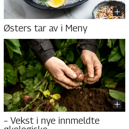
Østers tar av i Meny
– Vekst i nye innmeldte