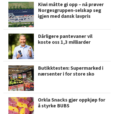
Kiwi måtte gi opp – nå prøver
Norgesgruppen-selskap seg
igjen med dansk lavpris
Dårligere pantevaner vil
koste oss 1,3 milliarder
Butikktesten: Supermarked i
nærsenter i for store sko
Orkla Snacks gjør oppkjøp for
å styrke BUBS