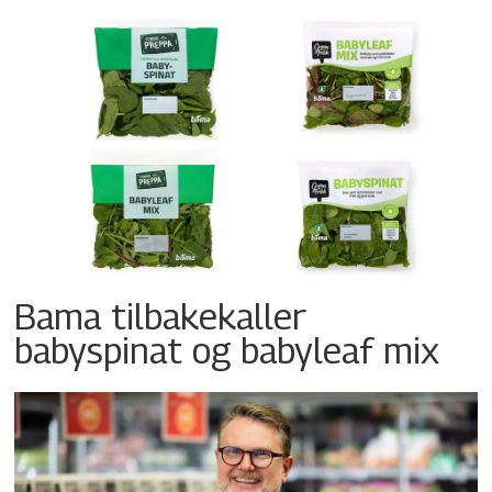
Bama tilbakekaller
babyspinat og babyleaf mix