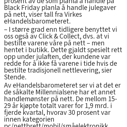
prosent av de som planla å handle på
Black Friday planla å handle julegaver
på nett, viser tall fra Virkes
eHandelsbarometeret.
– I større grad enn tidligere benyttet vi
oss også av Click & Collect, dvs. at vi
bestilte varene våre på nett – men
hentet i butikk. Dette gjaldt spesielt rett
opp under julaften, der kundene var
redde for å ikke få varene i tide hvis de
bestilte tradisjonell nettlevering, sier
Stende.
Av eHandelsbarometeret ser vi at det er
de såkalte Millennialsene har et annet
handlemønster på nett. De mellom 15-
29 år kjøpte totalt varer for 1,9 mrd. i
fjerde kvartal, hvorav 30 prosent var
innen kategorien
pc/nettbrett/mobil/småelektronikk.