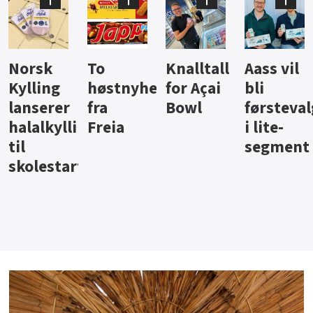
Knalltall
Aass vil
Brus og
Hard
ter
for Açai
bli
jus fra
iste fra
Bowl
førstevalg
Berentsen
Hansa
i lite-
segment