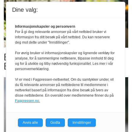
Dine valg:
Informasjonskapsler og personvern
For å gi deg relevante annonser på vårt nettsted bruker vi
informasjon fra ditt besøk på vårt nettsted. Du kan reservere
deg mot dette under "Innstillinger".
Billigbonanza da Norge slo
For øvrig bruker vi informasjonskapsler og lignende verktøy for
analyse, for å sammenligne nettlesere, tilpasse innhold til deg
Elfenbenkysten
og for å utvikle og tilby nødvendig funksjonalitet. Les mer i vår
personvernerklæring.
Vi er med i Fagpressen-nettverket. Om du samtykker under, vil
du få relevante annonser på nettstedene til medlemmene i
nettverket basert på informasjon fra dine besøk på tvers av
disse nettstedene. En oversikt over medlemmene finner du på
Fagpressen.no.
Avvis alle
Godta
Innstillinger