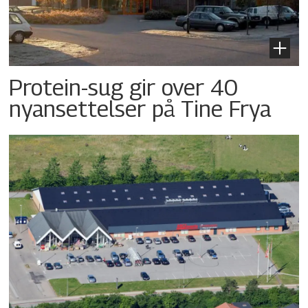
Protein-sug gir over 40
nyansettelser på Tine Frya