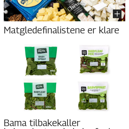
Matgledefinalistene er klare
Bama tilbakekaller