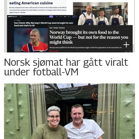
Norsk sjømat har gått viralt
under fotball-VM