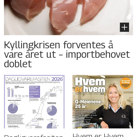
Kyllingkrisen forventes å
vare året ut – importbehovet
doblet
Hvem er Hvem