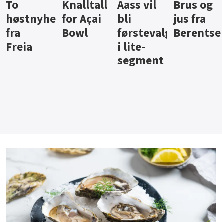
Knalltall
Aass vil
Brus og
Hard
ter
for Açai
bli
jus fra
iste fra
Bowl
førstevalg
Berentsen
Hansa
i lite-
segment