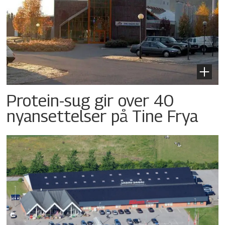
Protein-sug gir over 40
nyansettelser på Tine Frya