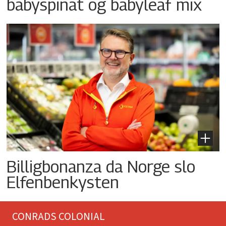
babyspinat og babyleaf mix
Billigbonanza da Norge slo
Elfenbenkysten
CONRADS COLONIAL