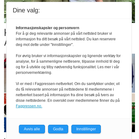
Dine valg:
Informasjonskapsler og personvern
Her er de tre finalistene i
For å gi deg relevante annonser på vårt nettsted bruker vi
Årets Bakeri 2026
informasjon fra ditt besøk på vårt nettsted. Du kan reservere
deg mot dette under "Innstillinger".
For øvrig bruker vi informasjonskapsler og lignende verktøy for
analyse, for å sammenligne nettlesere, tilpasse innhold til deg
og for å utvikle og tilby nødvendig funksjonalitet. Les mer i vår
personvernerklæring.
Vi er med i Fagpressen-nettverket. Om du samtykker under, vil
du få relevante annonser på nettstedene til medlemmene i
nettverket basert på informasjon fra dine besøk på tvers av
disse nettstedene. En oversikt over medlemmene finner du på
Fagpressen.no.
Avvis alle
Godta
Innstillinger