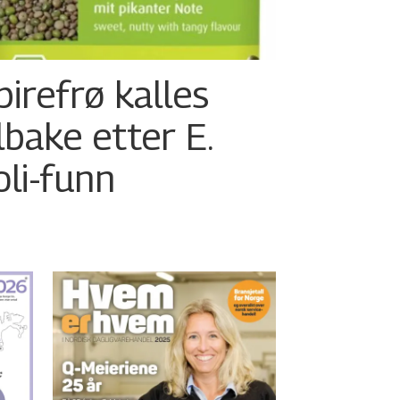
pirefrø kalles
ilbake etter E.
oli-funn