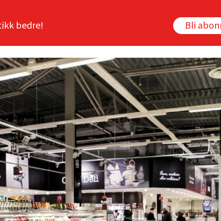
tikk bedre!
Bli abo