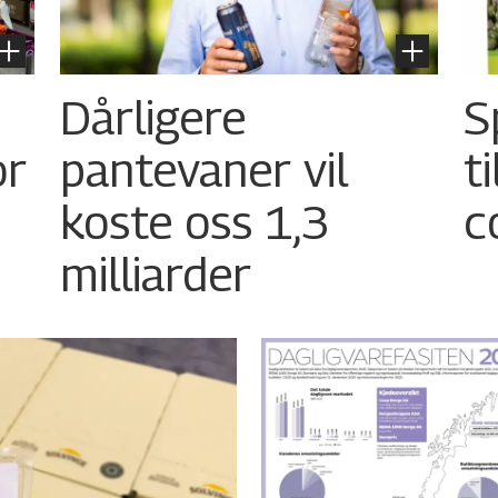
Dårligere
S
or
pantevaner vil
t
koste oss 1,3
c
milliarder