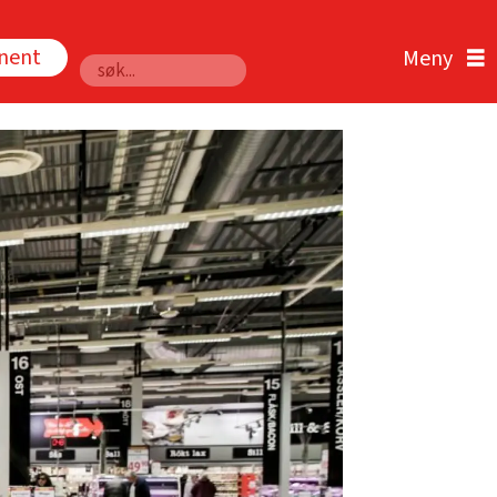
nnent
Søk