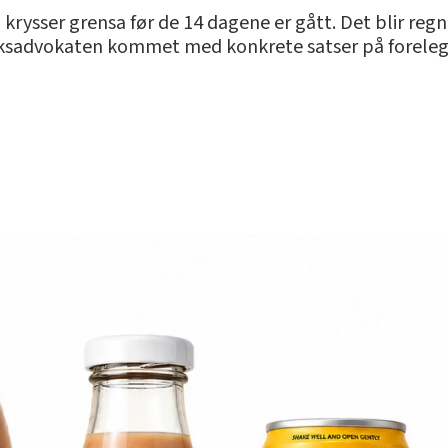
m krysser grensa før de 14 dagene er gått. Det blir re
sadvokaten kommet med konkrete satser på forelegg f