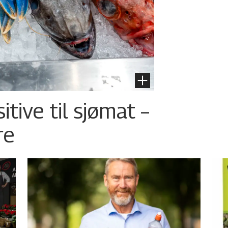
tive til sjømat –
re