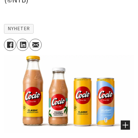
(©NTB)
NYHETER