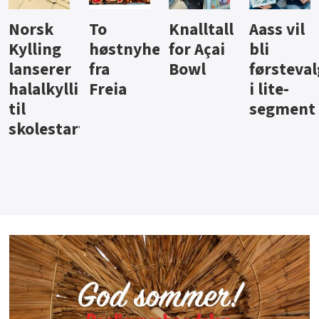
Knalltall
Aass vil
Brus og
Hard
ter
for Açai
bli
jus fra
iste fra
Bowl
førstevalg
Berentsen
Hansa
i lite-
segment