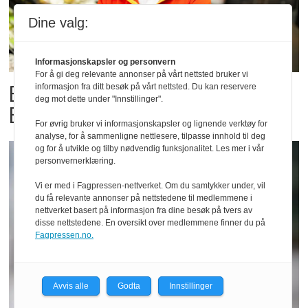
Dine valg:
Informasjonskapsler og personvern
For å gi deg relevante annonser på vårt nettsted bruker vi
Billigbonanza da Norge slo
informasjon fra ditt besøk på vårt nettsted. Du kan reservere
deg mot dette under "Innstillinger".
Elfenbenkysten
For øvrig bruker vi informasjonskapsler og lignende verktøy for
analyse, for å sammenligne nettlesere, tilpasse innhold til deg
og for å utvikle og tilby nødvendig funksjonalitet. Les mer i vår
personvernerklæring.
Vi er med i Fagpressen-nettverket. Om du samtykker under, vil
du få relevante annonser på nettstedene til medlemmene i
nettverket basert på informasjon fra dine besøk på tvers av
disse nettstedene. En oversikt over medlemmene finner du på
Fagpressen.no.
Avvis alle
Godta
Innstillinger