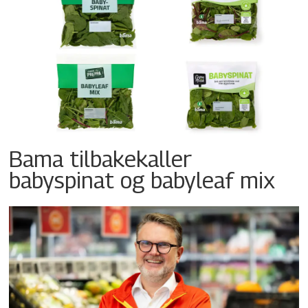
Bama tilbakekaller
babyspinat og babyleaf mix