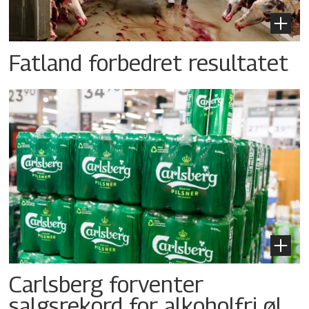
Fatland forbedret resultatet
Carlsberg forventer
salgsrekord for alkoholfri øl