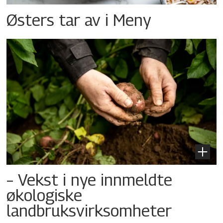
Østers tar av i Meny
– Vekst i nye innmeldte
økologiske
landbruksvirksomheter