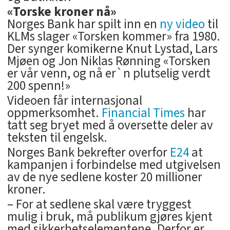
«Torske kroner nå»
Norges Bank har spilt inn en
ny video
til
KLMs slager «Torsken kommer» fra 1980.
Der synger komikerne Knut Lystad, Lars
Mjøen og Jon Niklas Rønning «Torsken
er vår venn, og nå er`n plutselig verdt
200 spenn!»
Videoen får internasjonal
oppmerksomhet.
Financial Times
har
tatt seg bryet med å oversette deler av
teksten til engelsk.
Norges Bank bekrefter overfor
E24
at
kampanjen i forbindelse med utgivelsen
av de nye sedlene koster 20 millioner
kroner.
– For at sedlene skal være tryggest
mulig i bruk, må publikum gjøres kjent
med sikkerhetselementene. Derfor er