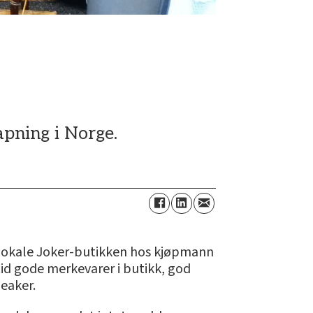
apning i Norge.
den lokale Joker-butikken hos kjøpmann
tid gode merkevarer i butikk, god
leaker.