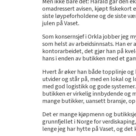
Men ikke bare det: Harald går den ek
omadressert avisen, kjøpt fiskekort 
siste løypeforholdene og de siste vær
julen på Vaset.
Som konsernsjef i Orkla jobber jeg my
som helst av arbeidsinnsats. Han er a
kontorarbeidet, det gjør han på kvelds
hans i enden av butikken med et gam
Hvert år øker han både topplinje og 
utvider og står på, med en lokal og 
med god logistikk og gode systemer
butikken er virkelig innbydende og 
mange butikker, uansett bransje, o
Det er mange kjøpmenn og butikksje
grunnfjellet i Norge for verdiskaping
lenge jeg har hytte på Vaset, og det k