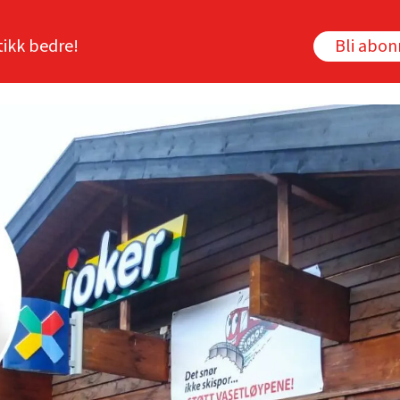
tikk bedre!
Bli abo