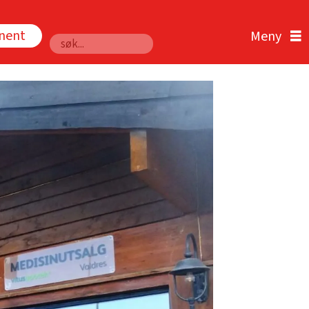
nnent
Søk