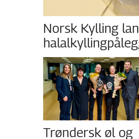
Norsk Kylling la
halalkylling­påleg
Trøndersk øl og