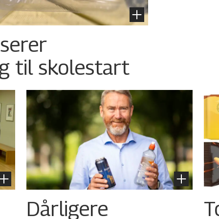
nserer
g til skolestart
Dårligere
T