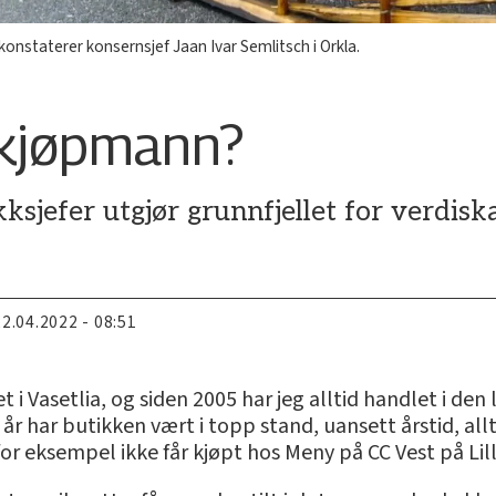
konstaterer konsernsjef Jaan Ivar Semlitsch i Orkla.
 kjøpmann?
sjefer utgjør grunnfjellet for verdisk
22.04.2022 - 08:51
set i Vasetlia, og siden 2005 har jeg alltid handlet i 
år har butikken vært i topp stand, uansett årstid, all
or eksempel ikke får kjøpt hos Meny på CC Vest på Lil