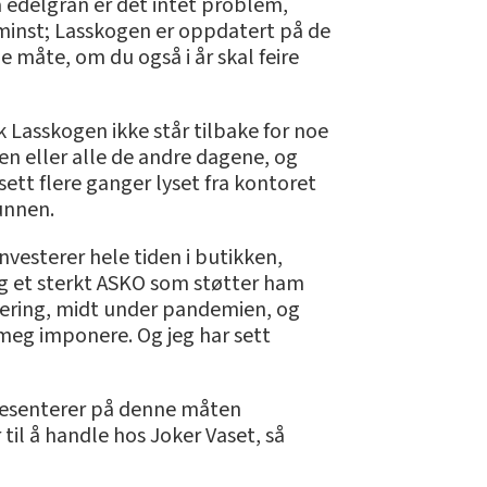
a edelgran er det intet problem,
e minst; Lasskogen er oppdatert på de
e måte, om du også i år skal feire
k Lasskogen ikke står tilbake for noe
ten eller alle de andre dagene, og
sett flere ganger lyset fra kontoret
unnen.
vesterer hele tiden i butikken,
 og et sterkt ASKO som støtter ham
dering, midt under pandemien, og
meg imponere. Og jeg har sett
resenterer på denne måten
 til å handle hos Joker Vaset, så