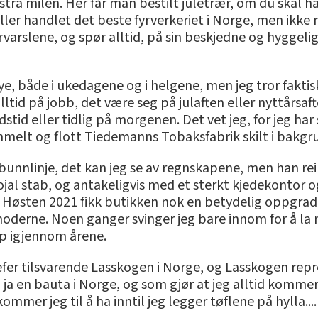
stra milen. Her får man bestilt juletrær, om du skal h
eller handlet det beste fyrverkeriet i Norge, men ikk
varslene, og spør alltid, på sin beskjedne og hyggelig
e, både i ukedagene og i helgene, men jeg tror faktis
lltid på jobb, det være seg på julaften eller nyttårsaf
tid eller tidlig på morgenen. Det vet jeg, for jeg har 
melt og flott Tiedemanns Tobaksfabrik skilt i bakgr
bunnlinje, det kan jeg se av regnskapene, men han rein
lojal stab, og antakeligvis med et sterkt kjedekontor
. Høsten 2021 fikk butikken nok en betydelig oppgra
moderne. Noen ganger svinger jeg bare innom for å la 
pp igjennom årene.
fer tilsvarende Lasskogen i Norge, og Lasskogen rep
, ja en bauta i Norge, og som gjør at jeg alltid kommer
ommer jeg til å ha inntil jeg legger tøflene på hylla....