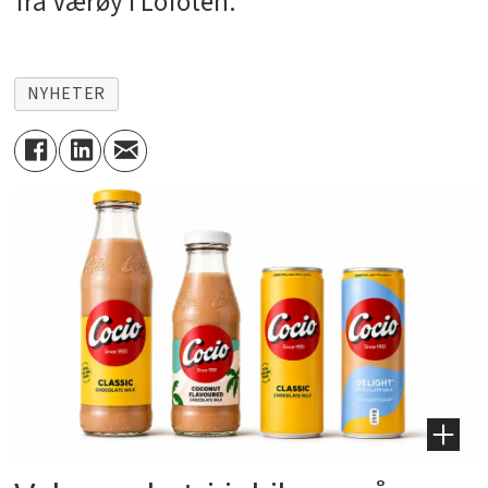
fra Værøy i Lofoten.
NYHETER