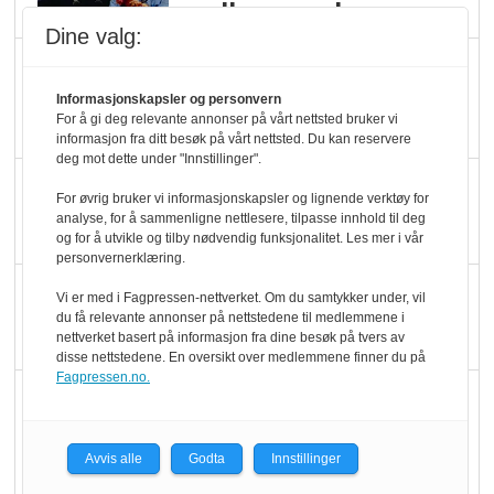
melkemangel
Dine valg:
Marit Kolby vant
Økologisk Norge sin
Informasjonskapsler og personvern
For å gi deg relevante annonser på vårt nettsted bruker vi
hederspris
informasjon fra ditt besøk på vårt nettsted. Du kan reservere
deg mot dette under "Innstillinger".
Blir enklere å velge
For øvrig bruker vi informasjonskapsler og lignende verktøy for
økologisk i butikkhylla
analyse, for å sammenligne nettlesere, tilpasse innhold til deg
og for å utvikle og tilby nødvendig funksjonalitet. Les mer i vår
personvernerklæring.
Kolonihagen sliter
Vi er med i Fagpressen-nettverket. Om du samtykker under, vil
du få relevante annonser på nettstedene til medlemmene i
med å få tak i nok melk
nettverket basert på informasjon fra dine besøk på tvers av
disse nettstedene. En oversikt over medlemmene finner du på
Fagpressen.no.
Rapport: Økokundene
er klare! Er markedet
det?
Avvis alle
Godta
Innstillinger