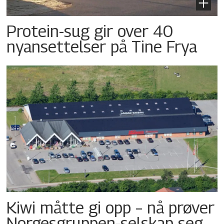
Protein-sug gir over 40
nyansettelser på Tine Frya
Kiwi måtte gi opp – nå prøver
Norgesgruppen-selskap seg