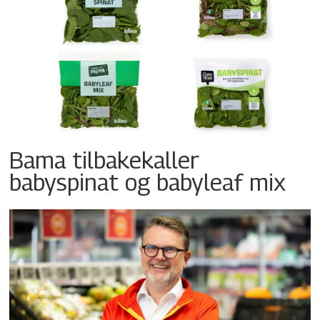
Bama tilbakekaller
babyspinat og babyleaf mix