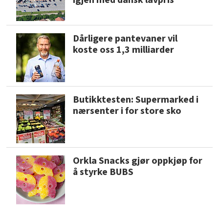
igjen med dansk lavpris
Dårligere pantevaner vil
koste oss 1,3 milliarder
Butikktesten: Supermarked i
nærsenter i for store sko
Orkla Snacks gjør oppkjøp for
å styrke BUBS