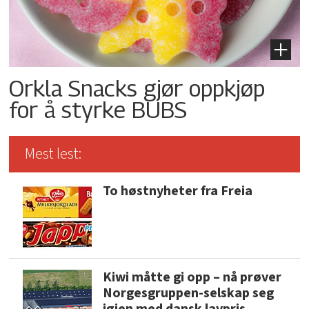
Orkla Snacks gjør oppkjøp
for å styrke BUBS
Mest lest:
To høstnyheter fra Freia
Kiwi måtte gi opp – nå prøver
Norgesgruppen-selskap seg