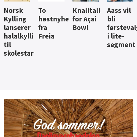
Knalltall
Aass vil
Brus og
Hard
ter
for Açai
bli
jus fra
iste fra
Bowl
førstevalg
Berentsen
Hansa
i lite-
segment