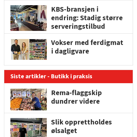
KBS-bransjen i
endring: Stadig større
serveringstilbud
Vokser med ferdigmat
i dagligvare
Siste artikler - Butikk i praksis
Rema-flaggskip
dundrer videre
Slik opprettholdes
ølsalget