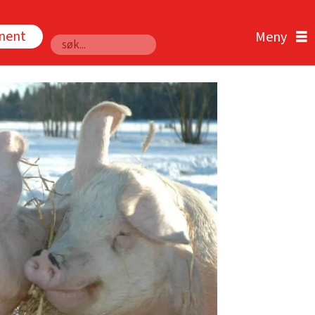
nnent
Søk