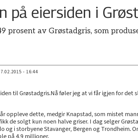
 på eiersiden i Grøs
9 prosent av Grøstadgris, som produser
17.02.2015 - 16:44
den til Grøstadgris.Nå føler jeg at vi får igjen for det 
e får oppleve dette, medgir Knapstad, som mistet ma
a fikk de solgt kun noen halve griser. I dag selger Grø
slo og i storbyene Stavanger, Bergen og Trondheim. O
ble på 4,9 millioner.