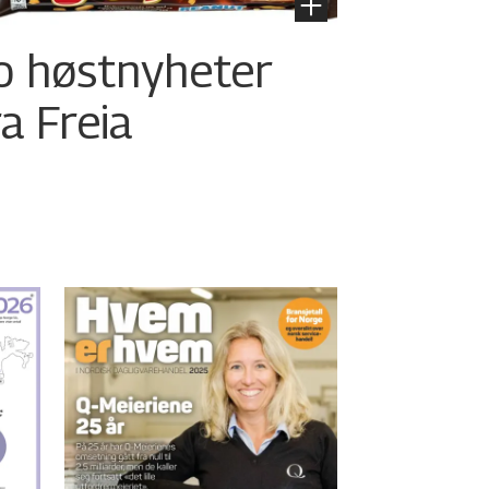
o høstnyheter
ra Freia