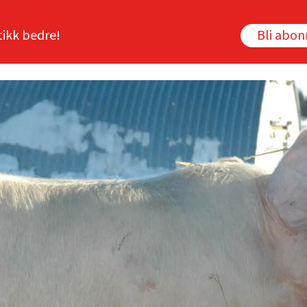
tikk bedre!
Bli abo