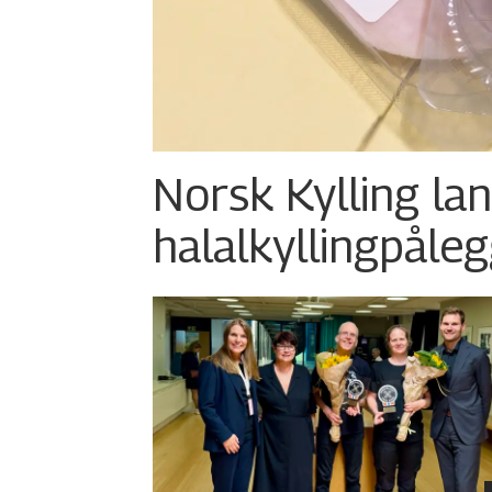
Norsk Kylling la
halalkylling­påleg