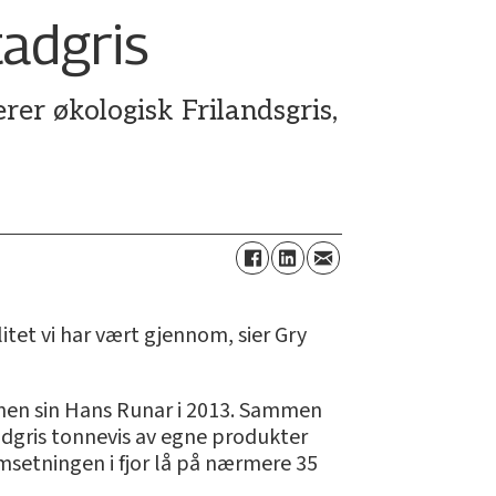
tadgris
er økologisk Frilandsgris,
slitet vi har vært gjennom, sier Gry
nnen sin Hans Runar i 2013. Sammen
stadgris tonnevis av egne produkter
msetningen i fjor lå på nærmere 35