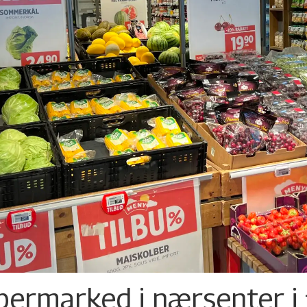
permarked i nærsenter i 