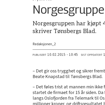
Norgesgruppen
Norgesgruppen har kjøpt 4
skriver Tønsbergs Blad.
Redaksjonen_2
10.02.2015 - 10:45
PUBLISERT
SIST OPPDATERT
– Det gir oss trygghet og sikrer fremti
Beate Knapstad til Tønsbergs Blad.
– Det føles trist at mannen min ikk
startet de firmaet for 15 år siden. D
langs Oslofjorden fra Telemark til O
millioner kroner, og driftsresultatet 