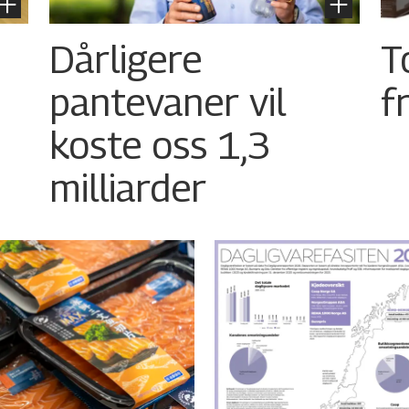
Dårligere
T
pantevaner vil
f
koste oss 1,3
milliarder