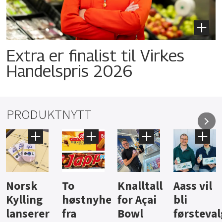
Extra er finalist til Virkes
Handelspris 2026
PRODUKTNYTT
Knalltall
Aass vil
Brus og
Hard
ter
for Açai
bli
jus fra
iste fra
Bowl
førstevalg
Berentsen
Hansa