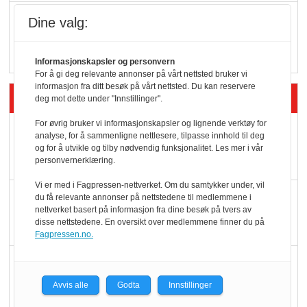
Vokser med ferdigmat
Dine valg:
i dagligvare
Informasjonskapsler og personvern
For å gi deg relevante annonser på vårt nettsted bruker vi
informasjon fra ditt besøk på vårt nettsted. Du kan reservere
Siste artikler - Butikk i praksis
deg mot dette under "Innstillinger".
For øvrig bruker vi informasjonskapsler og lignende verktøy for
Rema-flaggskip
analyse, for å sammenligne nettlesere, tilpasse innhold til deg
dundrer videre
og for å utvikle og tilby nødvendig funksjonalitet. Les mer i vår
personvernerklæring.
Vi er med i Fagpressen-nettverket. Om du samtykker under, vil
Slik opprettholdes
du få relevante annonser på nettstedene til medlemmene i
nettverket basert på informasjon fra dine besøk på tvers av
ølsalget
disse nettstedene. En oversikt over medlemmene finner du på
Fagpressen.no.
Færre varer, men fulle
hyller
Avvis alle
Godta
Innstillinger