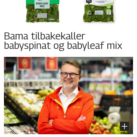
Bama tilbakekaller
babyspinat og babyleaf mix