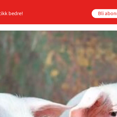
tikk bedre!
Bli abo