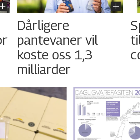
Dårligere
S
or
pantevaner vil
t
koste oss 1,3
c
milliarder