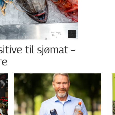
tive til sjømat –
re