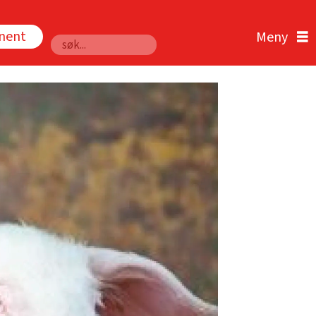
nnent
Søk