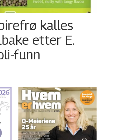
pirefrø kalles
ilbake etter E.
oli-funn