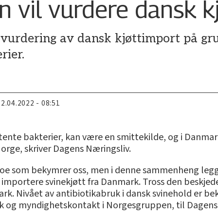
 vil vurdere dansk k
vurdering av dansk kjøttimport på gru
rier.
22.04.2022 - 08:51
istente bakterier, kan være en smittekilde, og i Danma
 Norge, skriver Dagens Næringsliv.
 noe som bekymrer oss, men i denne sammenheng legger
å importere svinekjøtt fra Danmark. Tross den beskjede
rk. Nivået av antibiotikabruk i dansk svinehold er bek
ikk og myndighetskontakt i Norgesgruppen, til Dagens