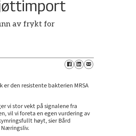
jøttimport
nn av frykt for
rk er den resistente bakterien MRSA
 vi stor vekt på signalene fra
n, vil vi foreta en egen vurdering av
ymringsfullt høyt, sier Bård
 Næringsliv.