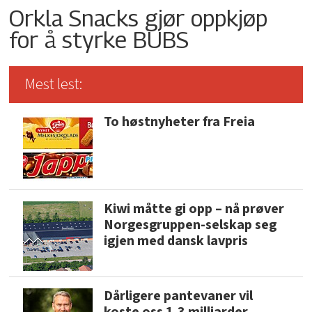
Orkla Snacks gjør oppkjøp
for å styrke BUBS
Mest lest:
To høstnyheter fra Freia
Kiwi måtte gi opp – nå prøver
Norgesgruppen-selskap seg
igjen med dansk lavpris
Dårligere pantevaner vil
koste oss 1,3 milliarder