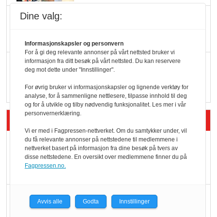
Dine valg:
KI lager mat i butikken
Informasjonskapsler og personvern
For å gi deg relevante annonser på vårt nettsted bruker vi
informasjon fra ditt besøk på vårt nettsted. Du kan reservere
Q passerte 1 milliard i
deg mot dette under "Innstillinger".
Rema i 2025
For øvrig bruker vi informasjonskapsler og lignende verktøy for
analyse, for å sammenligne nettlesere, tilpasse innhold til deg
og for å utvikle og tilby nødvendig funksjonalitet. Les mer i vår
personvernerklæring.
Siste artikler - Økologisk
Vi er med i Fagpressen-nettverket. Om du samtykker under, vil
du få relevante annonser på nettstedene til medlemmene i
Kolonihagens norske
nettverket basert på informasjon fra dine besøk på tvers av
yoghurt: Trues av
disse nettstedene. En oversikt over medlemmene finner du på
Fagpressen.no.
melkemangel
Marit Kolby vant
Avvis alle
Godta
Innstillinger
Økologisk Norge sin