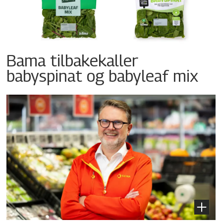
Bama tilbakekaller
babyspinat og babyleaf mix