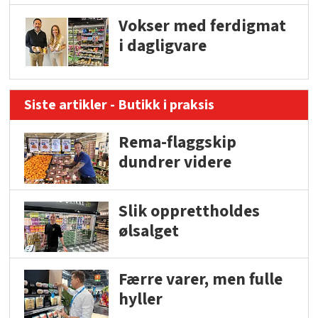
Vokser med ferdigmat
i dagligvare
Siste artikler - Butikk i praksis
Rema-flaggskip
dundrer videre
Slik opprettholdes
ølsalget
Færre varer, men fulle
hyller