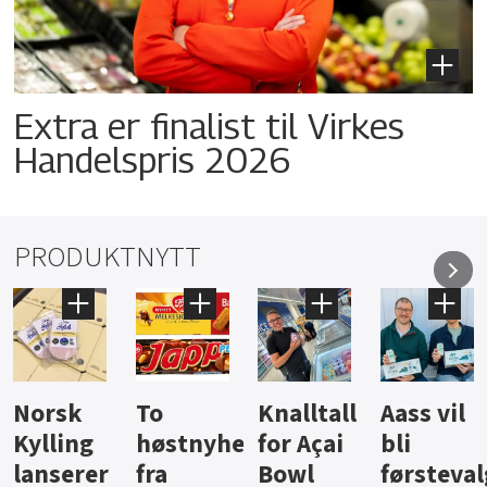
Extra er finalist til Virkes
Handelspris 2026
PRODUKTNYTT
Knalltall
Aass vil
Brus og
Hard
ter
for Açai
bli
jus fra
iste fra
Bowl
førstevalg
Berentsen
Hansa