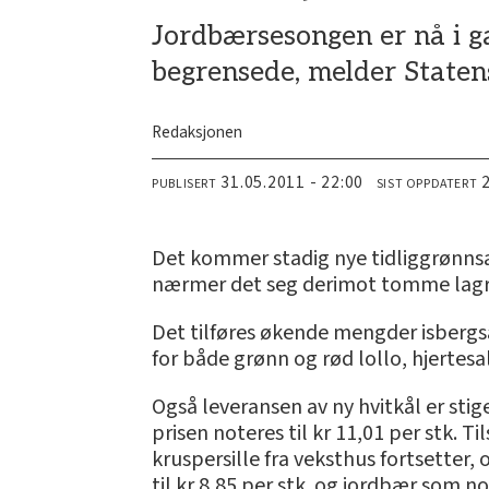
Jordbærsesongen er nå i ga
begrensede, melder Staten
Redaksjonen
31.05.2011 - 22:00
PUBLISERT
SIST OPPDATERT
Det kommer stadig nye tidliggrønns
nærmer det seg derimot tomme lagre,
Det tilføres økende mengder isbergsala
for både grønn og rød lollo, hjertesa
Også leveransen av ny hvitkål er stig
prisen noteres til kr 11,01 per stk. T
kruspersille fra veksthus fortsetter,
til kr 8,85 per stk. og jordbær som no