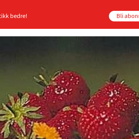
tikk bedre!
Bli abo