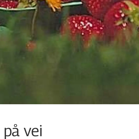
 på vei