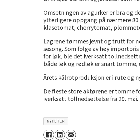
Omsetningen av agurker er bra og det
ytterligere oppgang på nærmere 80 ør
klasetomat, cherrytomat, plommetoma
Lagrene tømmes jevnt og trutt for n
sesong. Som følge av høy importpris
for løk, ble det iverksatt tollnedsett
både løk og rødløk er snart tomme, o
Årets kålrotproduksjon er i rute og ny
De fleste store aktørene er tomme fo
iverksatt tollnedsettelse fra 29. mai.
NYHETER