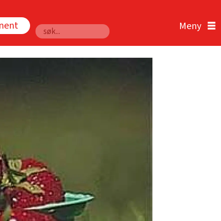
nnent
Søk