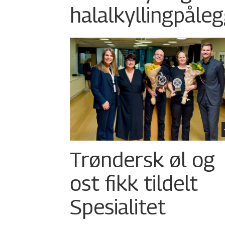
halalkylling­påleg
Trøndersk øl og
ost fikk tildelt
Spesialitet