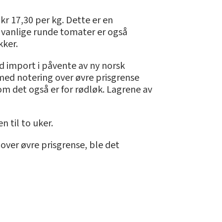
r 17,30 per kg. Dette er en
l vanlige runde tomater er også
kker.
 import i påvente av ny norsk
med notering over øvre prisgrense
 som det også er for rødløk. Lagrene av
n til to uker.
over øvre prisgrense, ble det