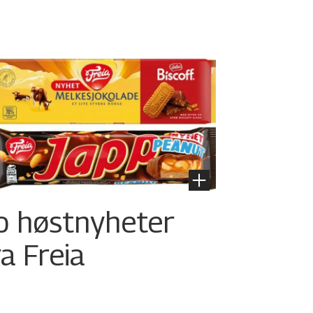
o høstnyheter
ra Freia