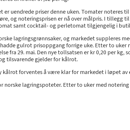
 er uendrede priser denne uken. Tomater noteres til k
e, og noteringsprisen er nå over målpris. I tillegg ti
t samt cocktail- og perletomat tilgjengelig i buti
orske lagringsgrønnsaker, og markedet suppleres med
 hadde gulrot prisoppgang forrige uke. Etter to uker 
else fra 29. mai. Den nye tollsatsen er kr 0,20 per kg,
g tilsvarende gjelder for kålrot.
 kålrot forventes å være klar for markedet i løpet av e
r norske lagringspoteter. Etter to uker med notering 