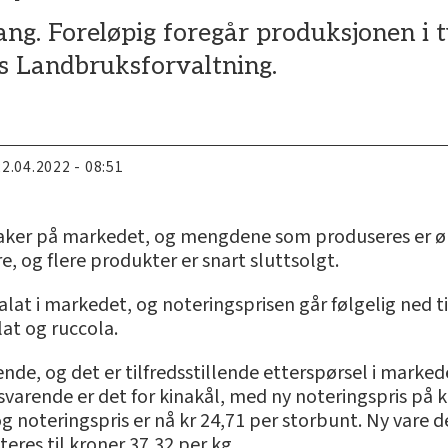
ng. Foreløpig foregår produksjonen i tu
s Landbruksforvaltning.
22.04.2022 - 08:51
aker på markedet, og mengdene som produseres er ø
 og flere produkter er snart sluttsolgt.
t i markedet, og noteringsprisen går følgelig ned til k
lat og ruccola.
ende, og det er tilfredsstillende etterspørsel i marke
ilsvarende er det for kinakål, med ny noteringspris på 
 og noteringspris er nå kr 24,71 per storbunt. Ny vare
teres til kroner 37,32 per kg.