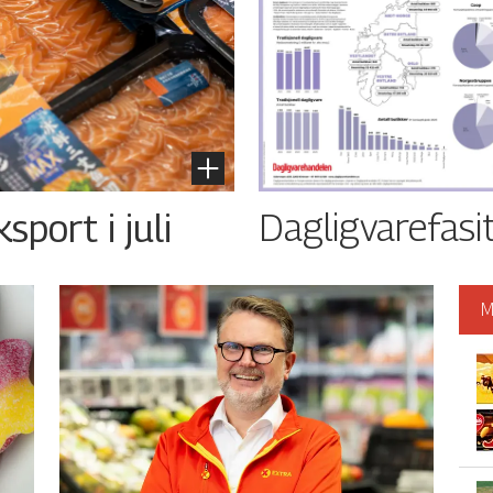
Dagligvarefasi
port i juli
M