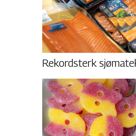
Rekordsterk sjømateks