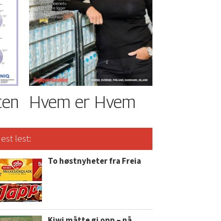
ten
Hvem er Hvem
est lest:
To høstnyheter fra Freia
Kiwi måtte gi opp – nå