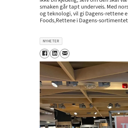
ikke bli kjedelig, selv om den skal v
smaken går tapt underveis. Med nor
og teknologi, vil gi Dagens-rettene e
Foods,Rettene i Dagens-sortimentet v
NYHETER