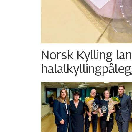
Norsk Kylling la
halalkylling­påleg