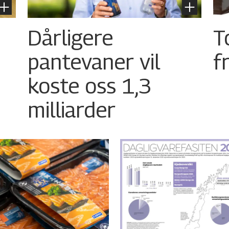
Dårligere
T
pantevaner vil
f
koste oss 1,3
milliarder