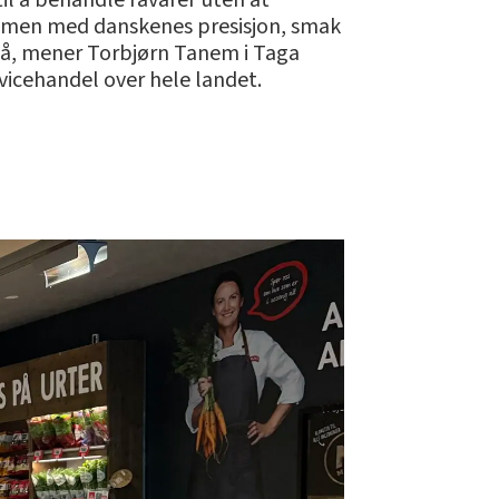
til å behandle råvarer uten at
ammen med danskenes presisjon, smak
s på, mener Torbjørn Tanem i Taga
vicehandel over hele landet.