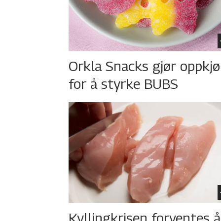
Orkla Snacks gjør oppkj
for å styrke BUBS
Kyllingkrisen forventes å