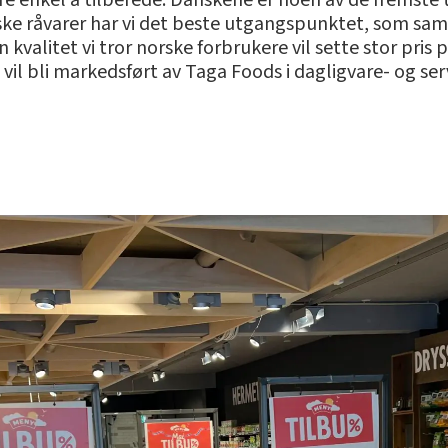
ære enkel å tilberede. Danskene er noen av de fremste 
ske råvarer har vi det beste utgangspunktet, som s
n kvalitet vi tror norske forbrukere vil sette stor pri
il bli markedsført av Taga Foods i dagligvare- og ser