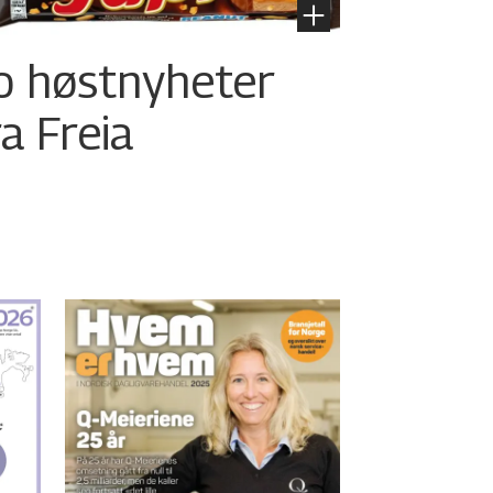
o høstnyheter
ra Freia