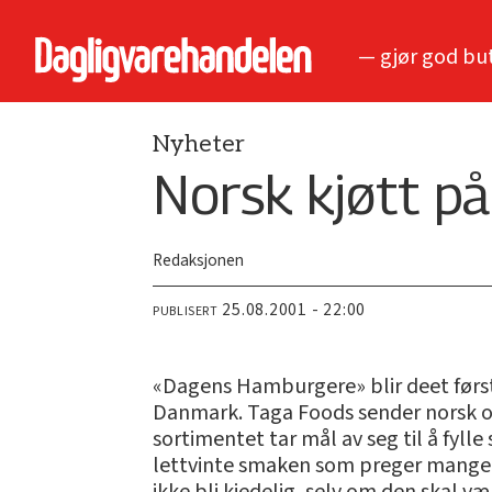
— gjør god bu
Nyheter
Norsk kjøtt p
Redaksjonen
25.08.2001 - 22:00
PUBLISERT
«Dagens Hamburgere» blir deet først
Danmark. Taga Foods sender norsk ok
sortimentet tar mål av seg til å fyll
lettvinte smaken som preger mange f