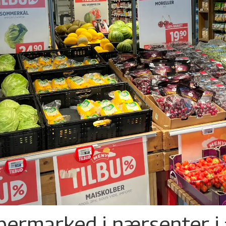
permarked i nærsenter i 