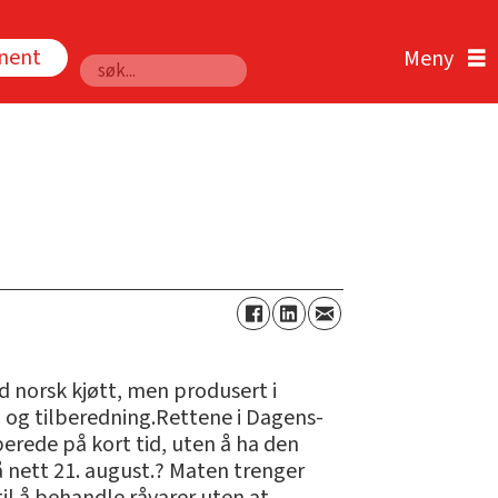
nnent
Søk
 norsk kjøtt, men produsert i
 og tilberedning.Rettene i Dagens-
berede på kort tid, uten å ha den
 nett 21. august.? Maten trenger