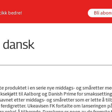
tikk bedre!
Bli abo
å dansk
e produktet i en serie nye middags- og småretter med
sekjøtt til Aalborg og Danish Prime for smakssetting
e savnet etter middags- og småretter som er lette å til
erdigretter. Ukeavisen FK fortalte om lanseringen på