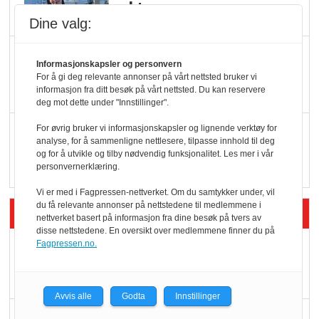
oktan
Dine valg:
KBS-bransjen i
Informasjonskapsler og personvern
endring: Stadig større
For å gi deg relevante annonser på vårt nettsted bruker vi
informasjon fra ditt besøk på vårt nettsted. Du kan reservere
serveringstilbud
deg mot dette under "Innstillinger".
Vokser med ferdigmat
For øvrig bruker vi informasjonskapsler og lignende verktøy for
analyse, for å sammenligne nettlesere, tilpasse innhold til deg
i dagligvare
og for å utvikle og tilby nødvendig funksjonalitet. Les mer i vår
personvernerklæring.
Vi er med i Fagpressen-nettverket. Om du samtykker under, vil
du få relevante annonser på nettstedene til medlemmene i
Siste artikler - Butikk i praksis
nettverket basert på informasjon fra dine besøk på tvers av
disse nettstedene. En oversikt over medlemmene finner du på
Fagpressen.no.
Rema-flaggskip
dundrer videre
Avvis alle
Godta
Innstillinger