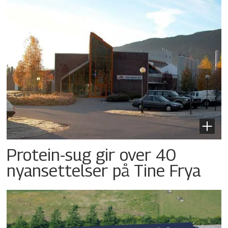
Protein-sug gir over 40
nyansettelser på Tine Frya