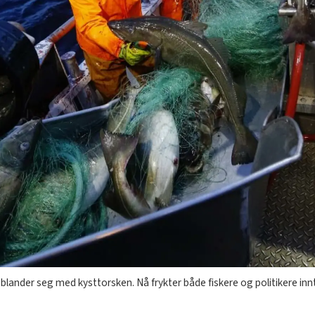
blander seg med kysttorsken. Nå frykter både fiskere og politikere in