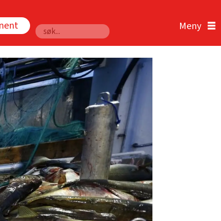
nnent
Søk