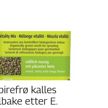
pirefrø kalles
ilbake etter E.