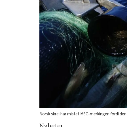
Norsk skrei har mistet MSC-merkingen fordi den 
Nyheter