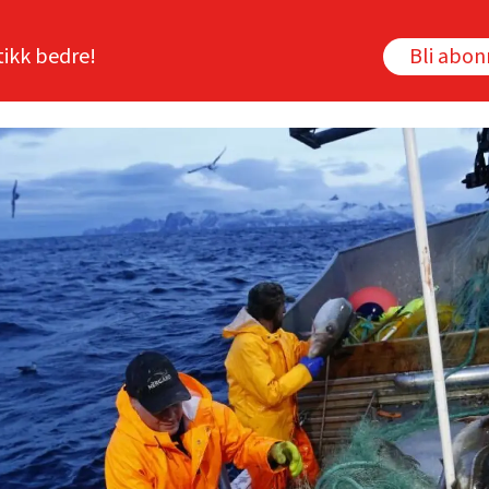
tikk bedre!
Bli abo