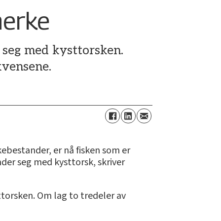
merke
 seg med kysttorsken.
kvensene.
kebestander, er nå fisken som er
ander seg med kysttorsk, skriver
sttorsken. Om lag to tredeler av