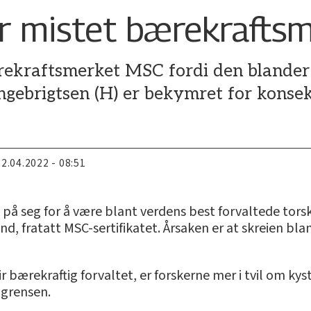
ar mistet bærekrafts
rekraftsmerket MSC fordi den blander
Ingebrigtsen (H) er bekymret for konse
22.04.2022 - 08:51
e på seg for å være blant verdens best forvaltede tors
and, fratatt MSC-sertifikatet. Årsaken er at skreien bl
ir bærekraftig forvaltet, er forskerne mer i tvil om ky
 grensen.