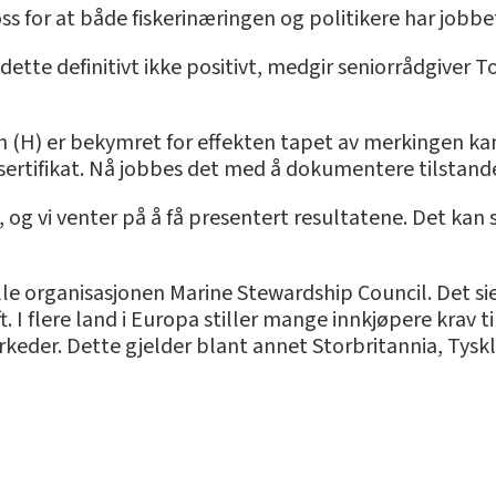
ss for at både fiskerinæringen og politikere har jobbet
dette definitivt ikke positivt, medgir seniorrådgiver T
 (H) er bekymret for effekten tapet av merkingen kan g
sertifikat. Nå jobbes det med å dokumentere tilstand
 og vi venter på å få presentert resultatene. Det kan s
elle organisasjonen Marine Stewardship Council. Det si
 I flere land i Europa stiller mange innkjøpere krav til
arkeder. Dette gjelder blant annet Storbritannia, Tys