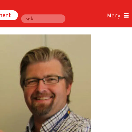
nnent
Søk