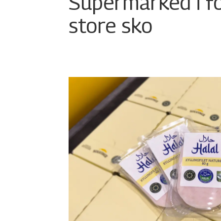
Supermarked i f
store sko