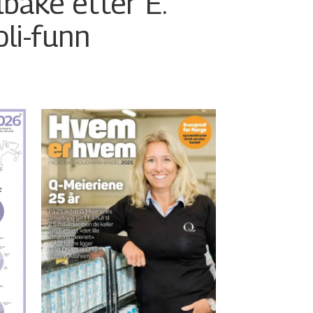
ilbake etter E.
oli-funn