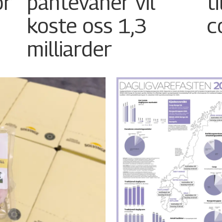
or
pantevaner vil
t
koste oss 1,3
c
milliarder