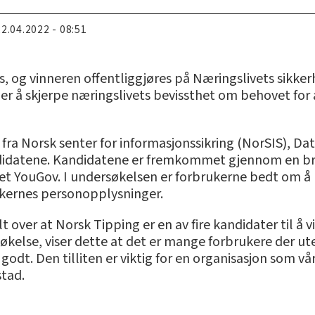
22.04.2022 - 08:51
 pris, og vinneren offentliggjøres på Næringslivets sik
er å skjerpe næringslivets bevissthet om behovet for 
fra Norsk senter for informasjonssikring (NorSIS), Da
andidatene. Kandidatene er fremkommet gjennom en b
tet YouGov. I undersøkelsen er forbrukerne bedt om å r
rukernes personopplysninger.
t over at Norsk Tipping er en av fire kandidater til å 
kelse, viser dette at det er mange forbrukere der ute
dt. Den tilliten er viktig for en organisasjon som vår
tad.