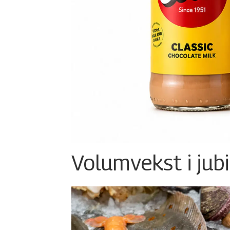
Volumvekst i jub