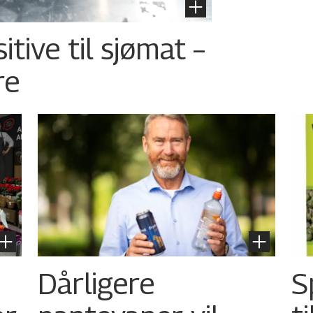
tive til sjømat –
re
Dårligere
S