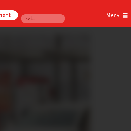
nnent
Søk