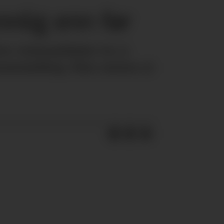
nnlig enn før
ive virkemiddelet for å
ressemelding. Men nesten ni