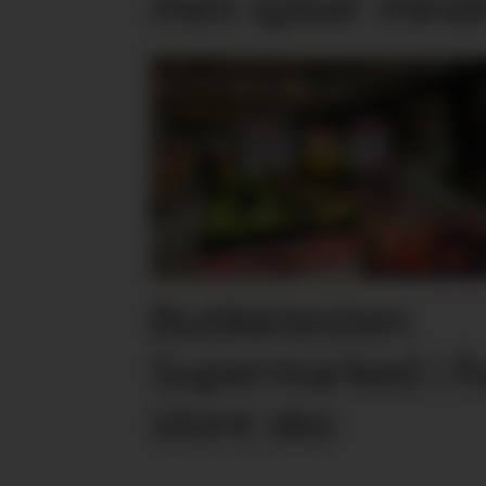
men spiser mind
Butikktesten:
Supermarked i f
store sko