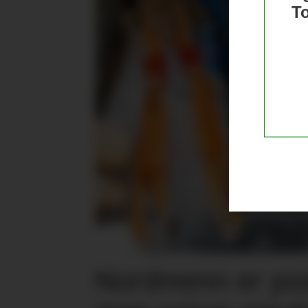
T
Nordmenn er posi