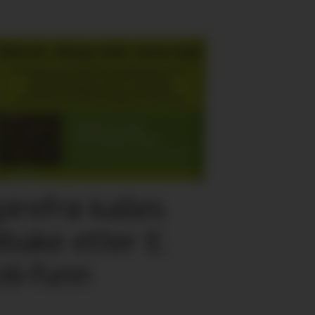
pirefrø kalles
ilbake etter E.
oli-funn