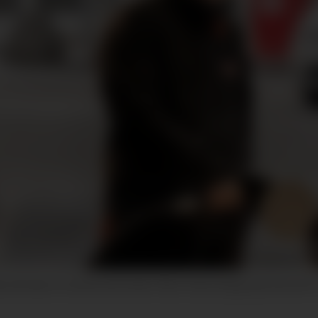
ler på tanken er biodrivstoff, Anders Kleve Svela, kategorisjef drivstoff 