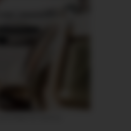
i Circle K Norge. Foto: Terje Borud