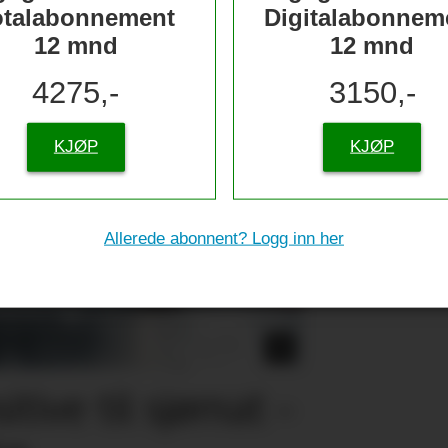
otalabonnement
Digitalabonnem
12 mnd
12 mnd
4275,-
3150,-
KJØP
KJØP
Allerede abonnent? Logg inn her
tive til sjømat –