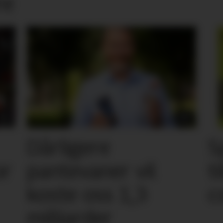
re
Dårligere
S
or
pantevaner vil
t
koste oss 1,3
c
milliarder