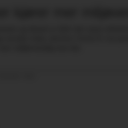
ter kjører mer miljøve
ensin og diesel er blitt det mest effekt
s norske veier, skriver Circle K i en p
 mer miljøvennlig enn før.
22.04.2022 - 08:51