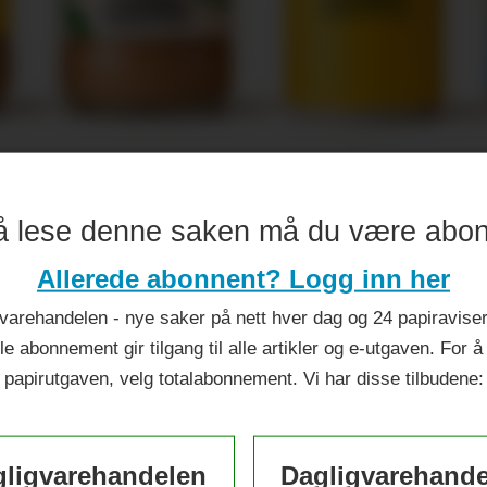
ileumsår
å lese denne saken må du være abo
Allerede abonnent? Logg inn her
varehandelen - nye saker på nett hver dag og 24 papiraviser 
le abonnement gir tilgang til alle artikler og e-utgaven. For å
papirutgaven, velg totalabonnement. Vi har disse tilbudene:
ligvarehandelen
Dagligvarehand