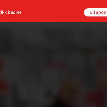
tikk bedre!
Bli abo