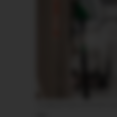
– En stadig større andel av det drivstoffet du fyl
KBS