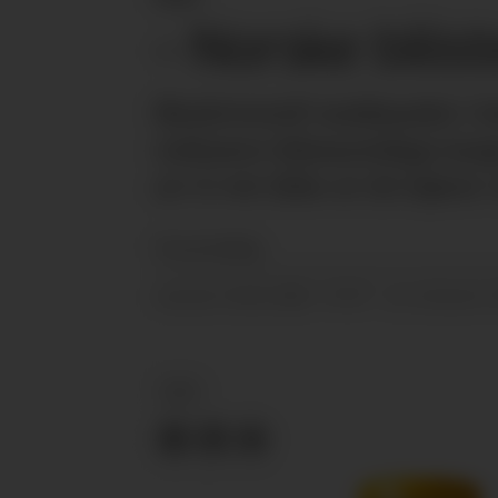
– Norske bilis
Biodrivstoff innblandet i b
redusere klimautslipp lang
av ti vet ikke at de kjører
Pressemelding
16.01.2020 - 07:47
PUBLISERT
SIST OPPDATERT
KBS