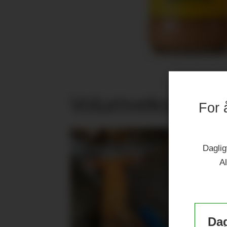
Volumvekst i jub
For 
Daglig
Al
Dag