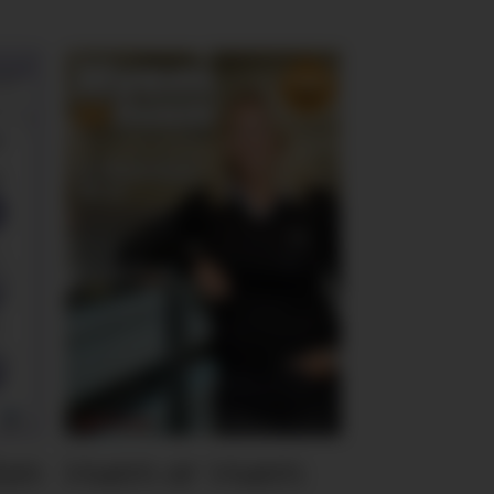
ten
Hvem er Hvem