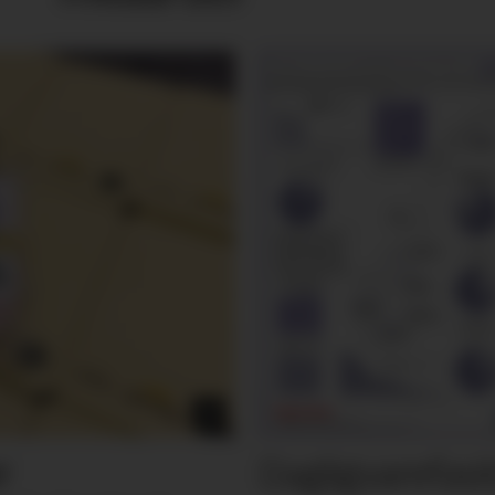
Dagligvarefasi
r