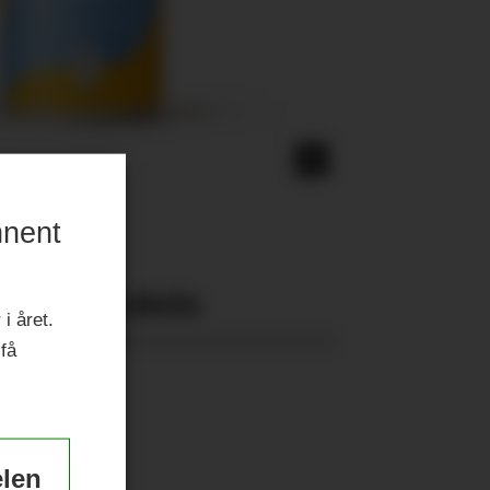
nnent
Nyeste eAvis:
i året.
 få
elen