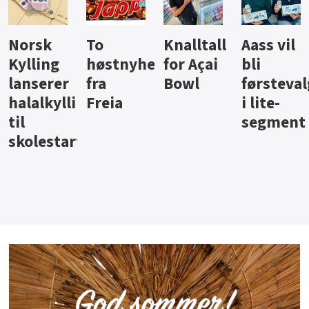
Knalltall
Aass vil
Brus og
Hard
ter
for Açai
bli
jus fra
iste fra
Bowl
førstevalg
Berentsen
Hansa
i lite-
segment