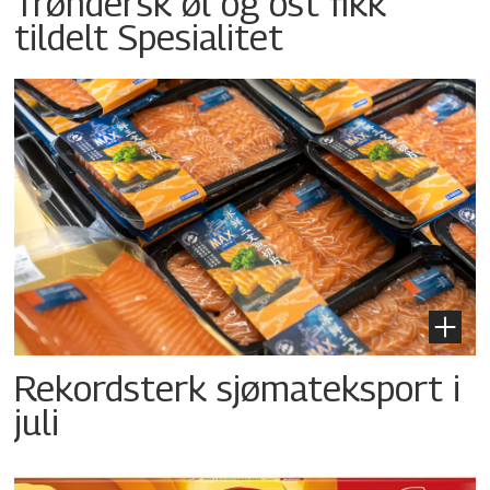
Trøndersk øl og ost fikk
tildelt Spesialitet
Rekordsterk sjømateksport i
juli