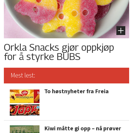
Orkla Snacks gjør oppkjøp
for å styrke BUBS
Mest lest:
To høstnyheter fra Freia
Kiwi måtte gi opp – nå prøver