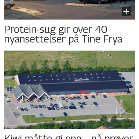
Protein-sug gir over 40
nyansettelser på Tine Frya
Kiwi måtte gi opp – nå prøver