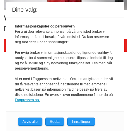
Dine valg:
Vil vokse i brusmarkedet
med Dr Pepper
Informasjonskapsler og personvern
For å gi deg relevante annonser på vårt nettsted bruker vi
informasjon fra ditt besøk på vårt nettsted. Du kan reservere
deg mot dette under "Innstillinger".
Siste artikler - KBS
For øvrig bruker vi informasjonskapsler og lignende verktøy for
analyse, for å sammenligne nettlesere, tilpasse innhold til deg
Mat er viktigere enn
og for å utvikle og tilby nødvendig funksjonalitet. Les mer i vår
pris når elbilister
personvernerklæring.
velger ladestopp
Vi er med i Fagpressen-nettverket. Om du samtykker under, vil
du få relevante annonser på nettstedene til medlemmene i
nettverket basert på informasjon fra dine besøk på tvers av
Ti bensinstasjoner
disse nettstedene. En oversikt over medlemmene finner du på
legger ned hver måned
Fagpressen.no.
Potetball, kylling og 98
Avvis alle
Godta
Innstillinger
oktan