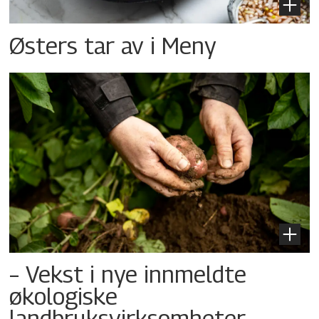
Østers tar av i Meny
– Vekst i nye innmeldte
økologiske
landbruksvirksomheter