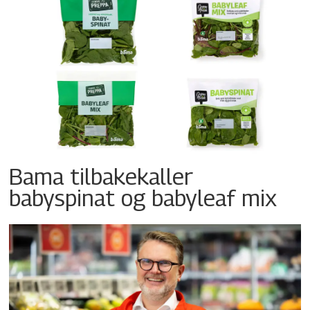
Bama tilbakekaller
babyspinat og babyleaf mix