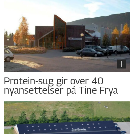
Protein-sug gir over 40
nyansettelser på Tine Frya