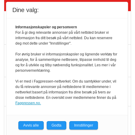
Siste artikler - Økologisk
Dine valg:
Kolonihagens norske
yoghurt: Trues av
Informasjonskapsler og personvern
For å gi deg relevante annonser på vårt nettsted bruker vi
melkemangel
informasjon fra ditt besøk på vårt nettsted. Du kan reservere
deg mot dette under "Innstillinger".
Marit Kolby vant
For øvrig bruker vi informasjonskapsler og lignende verktøy for
Økologisk Norge sin
analyse, for å sammenligne nettlesere, tilpasse innhold til deg
og for å utvikle og tilby nødvendig funksjonalitet. Les mer i vår
hederspris
personvernerklæring.
Vi er med i Fagpressen-nettverket. Om du samtykker under, vil
Blir enklere å velge
du få relevante annonser på nettstedene til medlemmene i
økologisk i butikkhylla
nettverket basert på informasjon fra dine besøk på tvers av
disse nettstedene. En oversikt over medlemmene finner du på
Fagpressen.no.
Kolonihagen sliter
med å få tak i nok melk
Avvis alle
Godta
Innstillinger