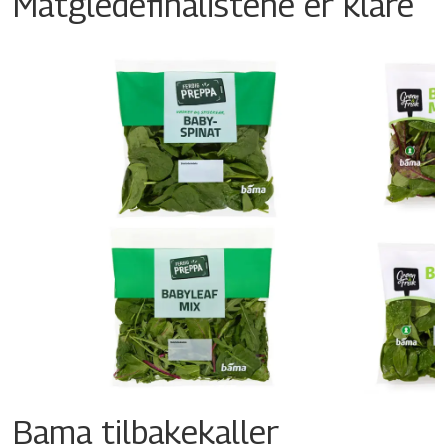
Matgledefinalistene er klare
Bama tilbakekaller