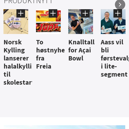
PRODUKTNYTT
Knalltall
Aass vil
Brus og
Hard
ter
for Açai
bli
jus fra
iste fra
Bowl
førstevalg
Berentsen
Hansa
i lite-
segment