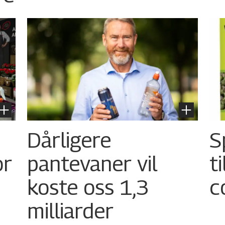
Dårligere
S
or
pantevaner vil
t
koste oss 1,3
c
milliarder