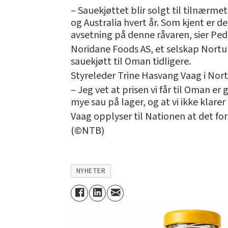
– Sauekjøttet blir solgt til tilnærm
og Australia hvert år. Som kjent er d
avsetning på denne råvaren, sier Ped
Noridane Foods AS, et selskap Nortura
sauekjøtt til Oman tidligere.
Styreleder Trine Hasvang Vaag i Nort
– Jeg vet at prisen vi får til Oman er
mye sau på lager, og at vi ikke klarer
Vaag opplyser til Nationen at det fo
(©NTB)
NYHETER