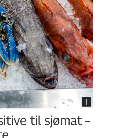
tive til sjømat –
re