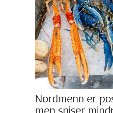
Nordmenn er posi
men spiser mind