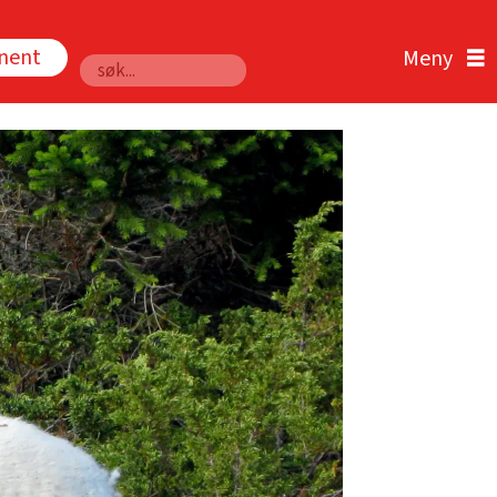
nnent
Søk