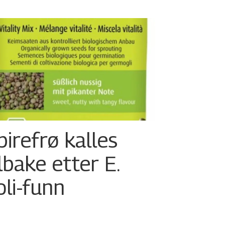
pirefrø kalles
ilbake etter E.
oli-funn