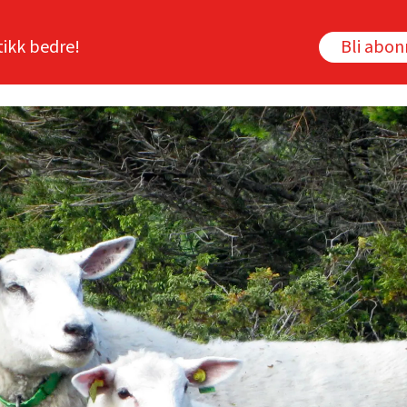
tikk bedre!
Bli abo