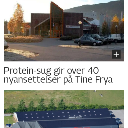
Protein-sug gir over 40
nyansettelser på Tine Frya