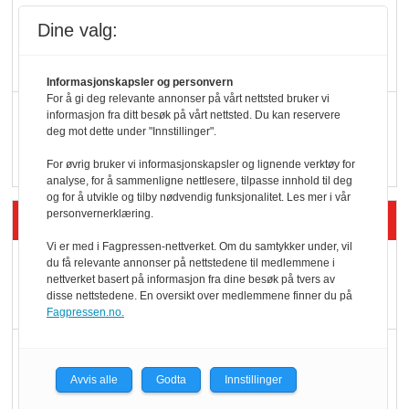
KBS-bransjen i
Dine valg:
endring: Stadig større
serveringstilbud
Informasjonskapsler og personvern
For å gi deg relevante annonser på vårt nettsted bruker vi
Vokser med ferdigmat
informasjon fra ditt besøk på vårt nettsted. Du kan reservere
deg mot dette under "Innstillinger".
i dagligvare
For øvrig bruker vi informasjonskapsler og lignende verktøy for
analyse, for å sammenligne nettlesere, tilpasse innhold til deg
og for å utvikle og tilby nødvendig funksjonalitet. Les mer i vår
personvernerklæring.
Siste artikler - Butikk i praksis
Vi er med i Fagpressen-nettverket. Om du samtykker under, vil
Rema-flaggskip
du få relevante annonser på nettstedene til medlemmene i
nettverket basert på informasjon fra dine besøk på tvers av
dundrer videre
disse nettstedene. En oversikt over medlemmene finner du på
Fagpressen.no.
Slik opprettholdes
ølsalget
Avvis alle
Godta
Innstillinger