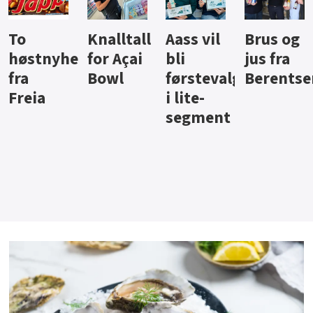
Knalltall
Aass vil
Brus og
Hard
ter
for Açai
bli
jus fra
iste fra
Bowl
førstevalg
Berentsen
Hansa
i lite-
segment